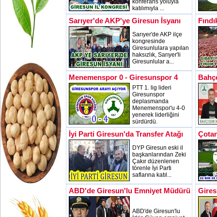
konferans yoluyla
katılımıyla ...
Sarıyer'de AKP'ye Giresun İsyanı
Fındı
Sarıyer'de AKP ilçe
kongresinde
Giresunlulara yapılan
haksızlık, Sarıyer'li
Giresunlular a...
Menemenspor 0 - Giresunspor 4
Bahçe
PTT 1. lig lideri
Giresunspor
deplasmanda
Menemenspor'u 4-0
yenerek liderliğini
sürdürdü.
İyi Parti Giresun'da Transfer Atağı
Çotan
DYP Giresun eski il
başkanlarından Zeki
Çakır düzenlenen
törenle İyi Parti
saflarına katıl...
ABD'de Giresun'lu Emniyet Müdürü
Gires
ABD'de Giresun'lu