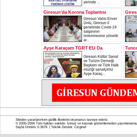
yerinde ...
Giresun'da Korona Toplantısı
Gires
Giresun Valisi Enver
Ünlü, Giresun il
genelinde Covid-19
salgınının
önlenmesine yönelik
al...
Ayşe Karaçam TGRT EU Da
Tunca
Giresun Kültür Sanat
ve Turizm Derneği
Başkanı ve Türk Halk
müziği sanatçımız
Ayşe Karaç...
Siteden yararlanırken gizlilik ilkelerini okumanızı tavsiye ederiz.
© 2000-2006 Tüm hakları saklıdır. İzinsiz ve kaynak gösterilemeden yayınlanama
Sayfa Üretimi: 0.3676 | Teknik Destek:
Cizginet
Online: Bugün: 145 Toplam: 2,770,401