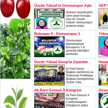
Ünzile Yüksel'in Giresunspor Aşkı
AKP B
Giresun Gazetesinin
canlı yayın konuğu
olan Av. Ünzile
Yüksel: Giresunspor
anılarını anlat...
Boluspor 0 - Giresunspor 1
Yükse
Giresunspor
deplasmanda
Boluspor'u 1-0
yenerek liderliğini
sürdürdü.
Ünzile Yüksel Sinop'ta Ziyarette
Hasan
İyi Parti Genel
Başkan yardımcısı ve
Toplumsal Politikalar
Başkanı hemşehrimiz
Ünzile Yüks...
Ak Parti Giresun İl Kongresi
Gires
Ak Parti Giresun İl
Kongresi
Cumhurbaşkanı
Erdoğan'ın video