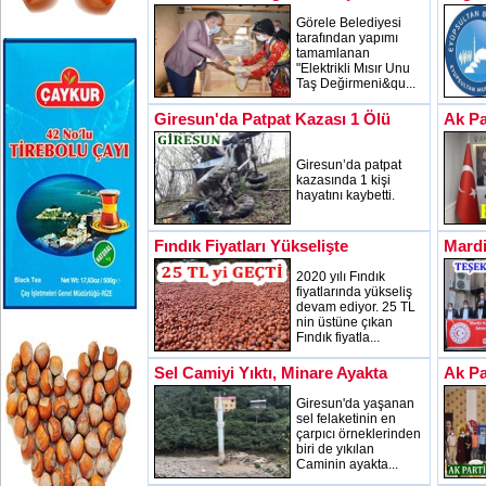
Görele Belediyesi
tarafından yapımı
tamamlanan
"Elektrikli Mısır Unu
Taş Değirmeni&qu...
Giresun'da Patpat Kazası 1 Ölü
Ak Pa
Giresun’da patpat
kazasında 1 kişi
hayatını kaybetti.
Fındık Fiyatları Yükselişte
Mardi
2020 yılı Fındık
fiyatlarında yükseliş
devam ediyor. 25 TL
nin üstüne çıkan
Fındık fiyatla...
Sel Camiyi Yıktı, Minare Ayakta
Ak Pa
Giresun'da yaşanan
sel felaketinin en
çarpıcı örneklerinden
biri de yıkılan
Caminin ayakta...