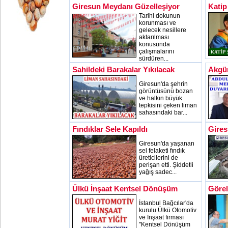
Giresun Meydanı Güzelleşiyor
Katip
Tarihi dokunun
korunması ve
gelecek nesillere
aktarılması
konusunda
çalışmalarını
sürdüren...
Sahildeki Barakalar Yıkılacak
Akgü
Giresun'da şehrin
görüntüsünü bozan
ve halkın büyük
tepkisini çeken liman
sahasındaki bar...
Fındıklar Sele Kapıldı
Gires
Giresun'da yaşanan
sel felaketi fındık
üreticilerini de
perişan etti. Şiddetli
yağış sadec...
Ülkü İnşaat Kentsel Dönüşüm
Görel
İstanbul Bağcılar'da
kurulu Ülkü Otomotiv
ve İnşaat firması
"Kentsel Dönüşüm