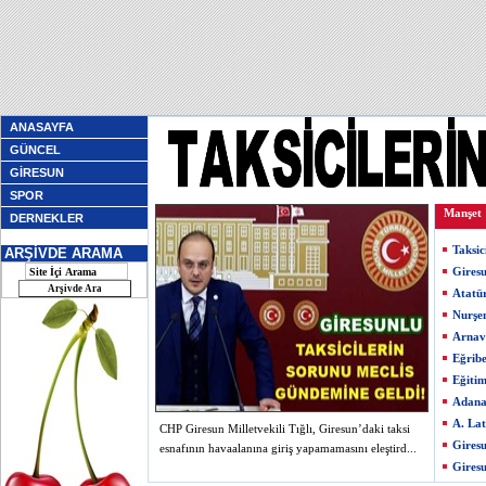
ANASAYFA
GÜNCEL
GİRESUN
SPOR
Manşet
DERNEKLER
Taksic
ARŞİVDE ARAMA
Giresu
Atatü
Nurşe
Arnav
Eğribe
Eğiti
Adana
A. Lat
CHP Giresun Milletvekili Tığlı, Giresun’daki taksi
Giresu
esnafının havaalanına giriş yapamamasını eleştird...
Giresu