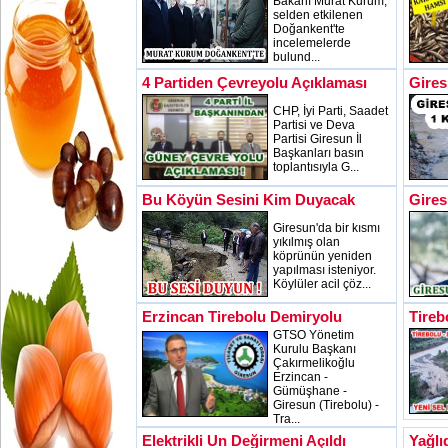
Bakanı Murat Kurum,
selden etkilenen
Doğankent'te
incelemelerde
bulund...
4 Partiden Çevreyolu Açıklaması
Gires
CHP, İyi Parti, Saadet
Partisi ve Deva
Partisi Giresun İl
Başkanları basın
toplantısıyla G...
Bu Köyün Sesini Kim Duyacak
Gires
Giresun'da bir kısmı
yıkılmış olan
köprünün yeniden
yapılması isteniyor.
Köylüler acil çöz...
Erzincan Tirebolu Demiryolu
Tireb
GTSO Yönetim
Kurulu Başkanı
Çakırmelikoğlu
Erzincan -
Gümüşhane -
Giresun (Tirebolu) -
Tra...
Elektrikli Un Değirmeni Açıldı
Yağlı