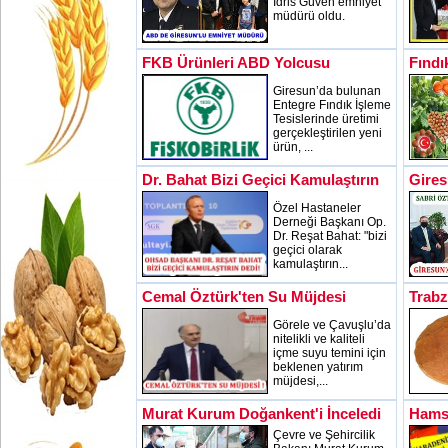
İdris Güven emniyet
müdürü oldu.
FKB Ürünleri ABD Yolcusu
Fındı
Giresun’da bulunan
Entegre Fındık İşleme
Tesislerinde üretimi
gerçekleştirilen yeni
ürün, ...
Dr. Bahat Bizi Geçici Kamulaştırın
Gires
Özel Hastaneler
Derneği Başkanı Op.
Dr. Reşat Bahat: "bizi
geçici olarak
kamulaştırın...
Cemal Öztürk'ten Su Müjdesi
Trab
Görele ve Çavuşlu’da
nitelikli ve kaliteli
içme suyu temini için
beklenen yatırım
müjdesi,...
Murat Kurum Doğankent'i İnceledi
Hamsi
Çevre ve Şehircilik