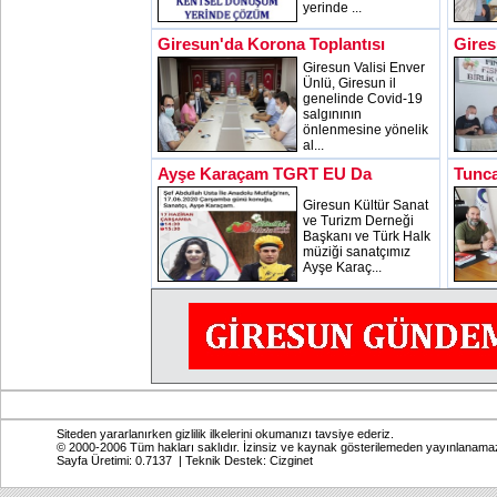
yerinde ...
Giresun'da Korona Toplantısı
Gires
Giresun Valisi Enver
Ünlü, Giresun il
genelinde Covid-19
salgınının
önlenmesine yönelik
al...
Ayşe Karaçam TGRT EU Da
Tunca
Giresun Kültür Sanat
ve Turizm Derneği
Başkanı ve Türk Halk
müziği sanatçımız
Ayşe Karaç...
Siteden yararlanırken gizlilik ilkelerini okumanızı tavsiye ederiz.
© 2000-2006 Tüm hakları saklıdır. İzinsiz ve kaynak gösterilemeden yayınlanama
Sayfa Üretimi: 0.7137 | Teknik Destek:
Cizginet
Online: Bugün: 673 Toplam: 2,770,111