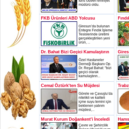
İdris Güven emniyet
müdürü oldu.
FKB Ürünleri ABD Yolcusu
Fındı
Giresun’da bulunan
Entegre Fındık İşleme
Tesislerinde üretimi
gerçekleştirilen yeni
ürün, ...
Dr. Bahat Bizi Geçici Kamulaştırın
Gires
Özel Hastaneler
Derneği Başkanı Op.
Dr. Reşat Bahat: "bizi
geçici olarak
kamulaştırın...
Cemal Öztürk'ten Su Müjdesi
Trab
Görele ve Çavuşlu’da
nitelikli ve kaliteli
içme suyu temini için
beklenen yatırım
müjdesi,...
Murat Kurum Doğankent'i İnceledi
Hamsi
Çevre ve Şehircilik