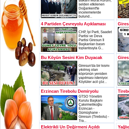
Bakanı Murat Kurum,
selden etkilenen
Doğankent'te
incelemelerde
bulund...
4 Partiden Çevreyolu Açıklaması
Gires
CHP, İyi Parti, Saadet
Partisi ve Deva
Partisi Giresun İl
Başkanları basın
toplantısıyla G...
Bu Köyün Sesini Kim Duyacak
Gires
Giresun'da bir kısmı
yıkılmış olan
köprünün yeniden
yapılması isteniyor.
Köylüler acil çöz...
Erzincan Tirebolu Demiryolu
Tireb
GTSO Yönetim
Kurulu Başkanı
Çakırmelikoğlu
Erzincan -
Gümüşhane -
Giresun (Tirebolu) -
Tra...
Elektrikli Un Değirmeni Açıldı
Yağlı