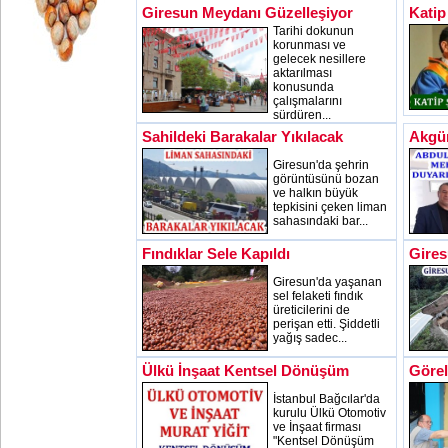
Giresun Meydanı Güzelleşiyor
Katip
Tarihi dokunun
korunması ve
gelecek nesillere
aktarılması
konusunda
çalışmalarını
sürdüren...
Sahildeki Barakalar Yıkılacak
Akgü
Giresun'da şehrin
görüntüsünü bozan
ve halkın büyük
tepkisini çeken liman
sahasındaki bar...
Fındıklar Sele Kapıldı
Gires
Giresun'da yaşanan
sel felaketi fındık
üreticilerini de
perişan etti. Şiddetli
yağış sadec...
Ülkü İnşaat Kentsel Dönüşüm
Görel
İstanbul Bağcılar'da
kurulu Ülkü Otomotiv
ve İnşaat firması
"Kentsel Dönüşüm