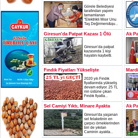
Görele Belediyesi
tarafından yapımı
tamamlanan
"Elektrikli Mısır Unu
Taş Değirmeni&qu...
Giresun'da Patpat Kazası 1 Ölü
Ak Pa
Giresun’da patpat
kazasında 1 kişi
hayatını kaybetti.
Fındık Fiyatları Yükselişte
Mardi
2020 yılı Fındık
fiyatlarında yükseliş
devam ediyor. 25 TL
nin üstüne çıkan
Fındık fiyatla...
Sel Camiyi Yıktı, Minare Ayakta
Ak Pa
Giresun'da yaşanan
sel felaketinin en
çarpıcı örneklerinden
biri de yıkılan
Caminin ayakta...