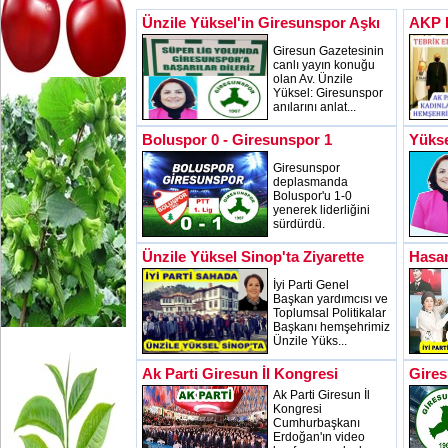
Ünzile Yüksel'in Giresunspor Aşkı
AKP B
Giresun Gazetesinin
canlı yayın konuğu
olan Av. Ünzile
Yüksel: Giresunspor
anılarını anlat...
Boluspor 0 - Giresunspor 1
Yükse
Giresunspor
deplasmanda
Boluspor'u 1-0
yenerek liderliğini
sürdürdü.
Ünzile Yüksel Sinop'ta Ziyarette
Hasan
İyi Parti Genel
Başkan yardımcısı ve
Toplumsal Politikalar
Başkanı hemşehrimiz
Ünzile Yüks...
Ak Parti Giresun İl Kongresi
Gires
Ak Parti Giresun İl
Kongresi
Cumhurbaşkanı
Erdoğan'ın video