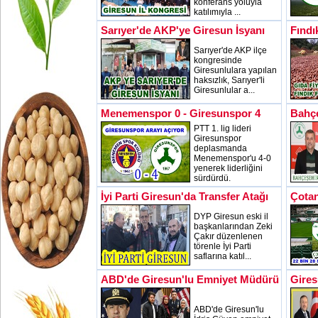
konferans yoluyla
katılımıyla ...
Sarıyer'de AKP'ye Giresun İsyanı
Fındı
Sarıyer'de AKP ilçe
kongresinde
Giresunlulara yapılan
haksızlık, Sarıyer'li
Giresunlular a...
Menemenspor 0 - Giresunspor 4
Bahçe
PTT 1. lig lideri
Giresunspor
deplasmanda
Menemenspor'u 4-0
yenerek liderliğini
sürdürdü.
İyi Parti Giresun'da Transfer Atağı
Çotan
DYP Giresun eski il
başkanlarından Zeki
Çakır düzenlenen
törenle İyi Parti
saflarına katıl...
ABD'de Giresun'lu Emniyet Müdürü
Gires
ABD'de Giresun'lu