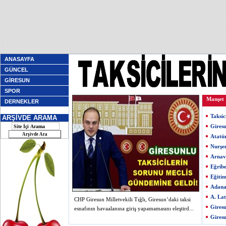
ANASAYFA
GÜNCEL
GİRESUN
SPOR
Manşet
DERNEKLER
Taksic
ARŞİVDE ARAMA
Giresu
Atatü
Nurşe
Arnav
Eğribe
Eğiti
Adana
A. Lat
CHP Giresun Milletvekili Tığlı, Giresun’daki taksi
Giresu
esnafının havaalanına giriş yapamamasını eleştird...
Giresu