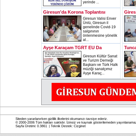
yerinde ...
Giresun'da Korona Toplantısı
Gires
Giresun Valisi Enver
Ünlü, Giresun il
genelinde Covid-19
salgınının
önlenmesine yönelik
al...
Ayşe Karaçam TGRT EU Da
Tunca
Giresun Kültür Sanat
ve Turizm Derneği
Başkanı ve Türk Halk
müziği sanatçımız
Ayşe Karaç...
Siteden yararlanırken gizlilik ilkelerini okumanızı tavsiye ederiz.
© 2000-2006 Tüm hakları saklıdır. İzinsiz ve kaynak gösterilemeden yayınlanama
Sayfa Üretimi: 0.3861 | Teknik Destek:
Cizginet
Online: Bugün: 611 Toplam: 2,769,330