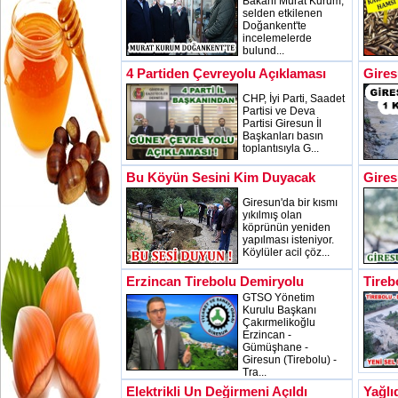
Bakanı Murat Kurum,
selden etkilenen
Doğankent'te
incelemelerde
bulund...
4 Partiden Çevreyolu Açıklaması
Gires
CHP, İyi Parti, Saadet
Partisi ve Deva
Partisi Giresun İl
Başkanları basın
toplantısıyla G...
Bu Köyün Sesini Kim Duyacak
Gires
Giresun'da bir kısmı
yıkılmış olan
köprünün yeniden
yapılması isteniyor.
Köylüler acil çöz...
Erzincan Tirebolu Demiryolu
Tireb
GTSO Yönetim
Kurulu Başkanı
Çakırmelikoğlu
Erzincan -
Gümüşhane -
Giresun (Tirebolu) -
Tra...
Elektrikli Un Değirmeni Açıldı
Yağlı