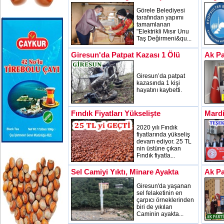
Görele Belediyesi
tarafından yapımı
tamamlanan
"Elektrikli Mısır Unu
Taş Değirmeni&qu...
Giresun'da Patpat Kazası 1 Ölü
Ak Pa
Giresun’da patpat
kazasında 1 kişi
hayatını kaybetti.
Fındık Fiyatları Yükselişte
Mardi
2020 yılı Fındık
fiyatlarında yükseliş
devam ediyor. 25 TL
nin üstüne çıkan
Fındık fiyatla...
Sel Camiyi Yıktı, Minare Ayakta
Ak Pa
Giresun'da yaşanan
sel felaketinin en
çarpıcı örneklerinden
biri de yıkılan
Caminin ayakta...