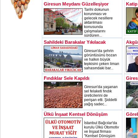
Giresun Meydanı Güzelleşiyor
Katip
Tarihi dokunun
korunması ve
gelecek nesillere
aktarılması
konusunda
çalışmalarını
sürdüren...
Sahildeki Barakalar Yıkılacak
Akgü
Giresun'da şehrin
görüntüsünü bozan
ve halkın büyük
tepkisini çeken liman
sahasındaki bar...
Fındıklar Sele Kapıldı
Gires
Giresun'da yaşanan
sel felaketi fındık
üreticilerini de
perişan etti. Şiddetli
yağış sadec...
Ülkü İnşaat Kentsel Dönüşüm
Görel
İstanbul Bağcılar'da
kurulu Ülkü Otomotiv
ve İnşaat firması
"Kentsel Dönüşüm