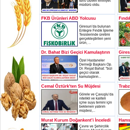
İdris Güven emniyet
müdürü oldu.
FKB Ürünleri ABD Yolcusu
Fındı
Giresun’da bulunan
Entegre Fındık İşleme
Tesislerinde üretimi
gerçekleştirilen yeni
ürün, ...
Dr. Bahat Bizi Geçici Kamulaştırın
Gires
Özel Hastaneler
Derneği Başkanı Op.
Dr. Reşat Bahat: "bizi
geçici olarak
kamulaştırın...
Cemal Öztürk'ten Su Müjdesi
Trab
Görele ve Çavuşlu’da
nitelikli ve kaliteli
içme suyu temini için
beklenen yatırım
müjdesi,...
Murat Kurum Doğankent'i İnceledi
Hamsi
Çevre ve Şehircilik