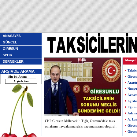
ANASAYFA
GÜNCEL
GİRESUN
SPOR
Manşet
DERNEKLER
Taksic
ARŞİVDE ARAMA
Giresu
Atatü
Nurşe
Arnav
Eğribe
Eğiti
Adana
A. Lat
CHP Giresun Milletvekili Tığlı, Giresun’daki taksi
Giresu
esnafının havaalanına giriş yapamamasını eleştird...
Giresu