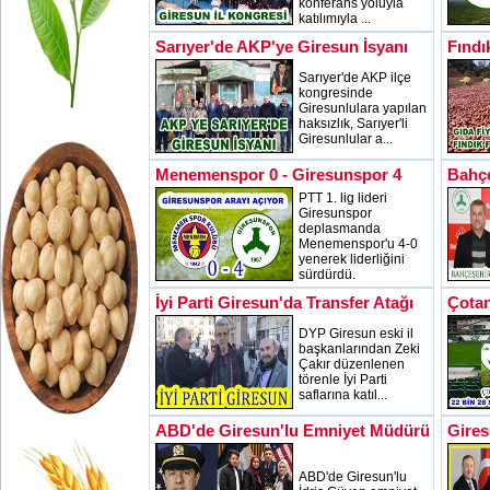
konferans yoluyla
katılımıyla ...
Sarıyer'de AKP'ye Giresun İsyanı
Fındı
Sarıyer'de AKP ilçe
kongresinde
Giresunlulara yapılan
haksızlık, Sarıyer'li
Giresunlular a...
Menemenspor 0 - Giresunspor 4
Bahçe
PTT 1. lig lideri
Giresunspor
deplasmanda
Menemenspor'u 4-0
yenerek liderliğini
sürdürdü.
İyi Parti Giresun'da Transfer Atağı
Çotan
DYP Giresun eski il
başkanlarından Zeki
Çakır düzenlenen
törenle İyi Parti
saflarına katıl...
ABD'de Giresun'lu Emniyet Müdürü
Gires
ABD'de Giresun'lu