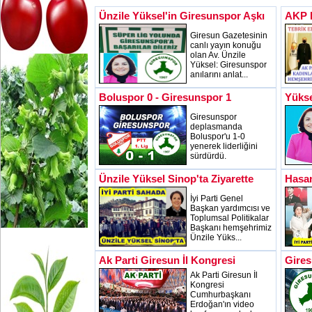
Ünzile Yüksel'in Giresunspor Aşkı
AKP B
Giresun Gazetesinin
canlı yayın konuğu
olan Av. Ünzile
Yüksel: Giresunspor
anılarını anlat...
Boluspor 0 - Giresunspor 1
Yükse
Giresunspor
deplasmanda
Boluspor'u 1-0
yenerek liderliğini
sürdürdü.
Ünzile Yüksel Sinop'ta Ziyarette
Hasan
İyi Parti Genel
Başkan yardımcısı ve
Toplumsal Politikalar
Başkanı hemşehrimiz
Ünzile Yüks...
Ak Parti Giresun İl Kongresi
Gires
Ak Parti Giresun İl
Kongresi
Cumhurbaşkanı
Erdoğan'ın video