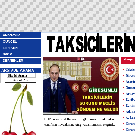
ANASAYFA
GÜNCEL
GİRESUN
SPOR
Manşet
DERNEKLER
Taksic
ARŞİVDE ARAMA
Giresu
Atatü
Nurşe
Arnav
Eğribe
Eğiti
Adana
A. Lat
CHP Giresun Milletvekili Tığlı, Giresun’daki taksi
Giresu
esnafının havaalanına giriş yapamamasını eleştird...
Giresu