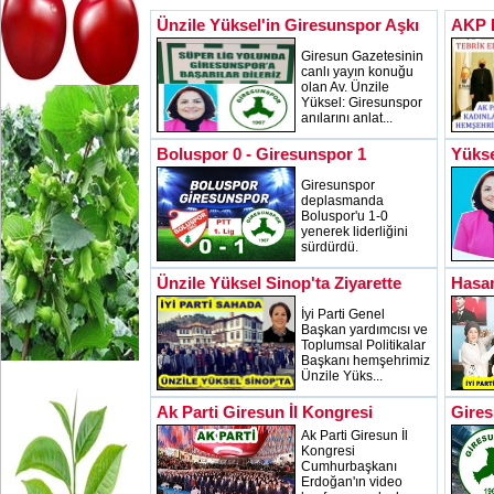
Ünzile Yüksel'in Giresunspor Aşkı
AKP B
Giresun Gazetesinin
canlı yayın konuğu
olan Av. Ünzile
Yüksel: Giresunspor
anılarını anlat...
Boluspor 0 - Giresunspor 1
Yükse
Giresunspor
deplasmanda
Boluspor'u 1-0
yenerek liderliğini
sürdürdü.
Ünzile Yüksel Sinop'ta Ziyarette
Hasan
İyi Parti Genel
Başkan yardımcısı ve
Toplumsal Politikalar
Başkanı hemşehrimiz
Ünzile Yüks...
Ak Parti Giresun İl Kongresi
Gires
Ak Parti Giresun İl
Kongresi
Cumhurbaşkanı
Erdoğan'ın video