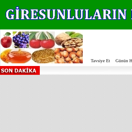
Tavsiye Et
Günün Ha
Ta