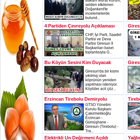
Bakanı Murat Kurum,
selden etkilenen
Doğankent'te
incelemelerde
bulund...
4 Partiden Çevreyolu Açıklaması
Gires
CHP, İyi Parti, Saadet
Partisi ve Deva
Partisi Giresun İl
Başkanları basın
toplantısıyla G...
Bu Köyün Sesini Kim Duyacak
Gires
Giresun'da bir kısmı
yıkılmış olan
köprünün yeniden
yapılması isteniyor.
Köylüler acil çöz...
Erzincan Tirebolu Demiryolu
Tireb
GTSO Yönetim
Kurulu Başkanı
Çakırmelikoğlu
Erzincan -
Gümüşhane -
Giresun (Tirebolu) -
Tra...
Elektrikli Un Değirmeni Açıldı
Yağlı