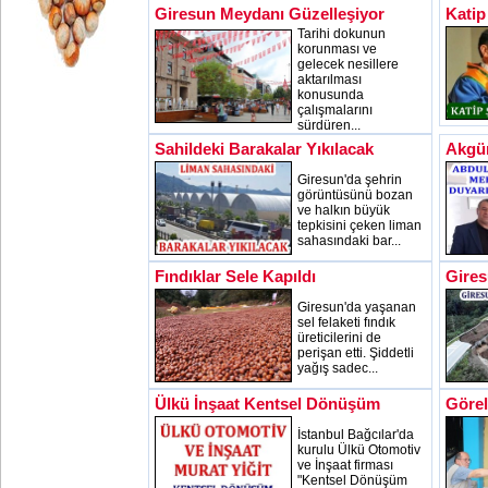
Giresun Meydanı Güzelleşiyor
Katip
Tarihi dokunun
korunması ve
gelecek nesillere
aktarılması
konusunda
çalışmalarını
sürdüren...
Sahildeki Barakalar Yıkılacak
Akgü
Giresun'da şehrin
görüntüsünü bozan
ve halkın büyük
tepkisini çeken liman
sahasındaki bar...
Fındıklar Sele Kapıldı
Gires
Giresun'da yaşanan
sel felaketi fındık
üreticilerini de
perişan etti. Şiddetli
yağış sadec...
Ülkü İnşaat Kentsel Dönüşüm
Görel
İstanbul Bağcılar'da
kurulu Ülkü Otomotiv
ve İnşaat firması
"Kentsel Dönüşüm