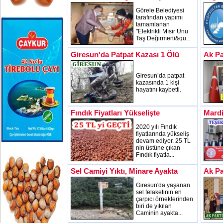
Görele Belediyesi
tarafından yapımı
tamamlanan
"Elektrikli Mısır Unu
Taş Değirmeni&qu...
Giresun'da Patpat Kazası 1 Ölü
Ak Pa
Giresun’da patpat
kazasında 1 kişi
hayatını kaybetti.
Fındık Fiyatları Yükselişte
Mardi
2020 yılı Fındık
fiyatlarında yükseliş
devam ediyor. 25 TL
nin üstüne çıkan
Fındık fiyatla...
Sel Camiyi Yıktı, Minare Ayakta
Ak Pa
Giresun'da yaşanan
sel felaketinin en
çarpıcı örneklerinden
biri de yıkılan
Caminin ayakta...