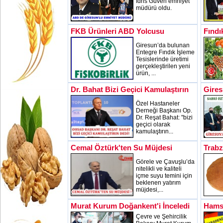
İdris Güven emniyet
müdürü oldu.
FKB Ürünleri ABD Yolcusu
Fındı
Giresun’da bulunan
Entegre Fındık İşleme
Tesislerinde üretimi
gerçekleştirilen yeni
ürün, ...
Dr. Bahat Bizi Geçici Kamulaştırın
Gires
Özel Hastaneler
Derneği Başkanı Op.
Dr. Reşat Bahat: "bizi
geçici olarak
kamulaştırın...
Cemal Öztürk'ten Su Müjdesi
Trab
Görele ve Çavuşlu’da
nitelikli ve kaliteli
içme suyu temini için
beklenen yatırım
müjdesi,...
Murat Kurum Doğankent'i İnceledi
Hamsi
Çevre ve Şehircilik