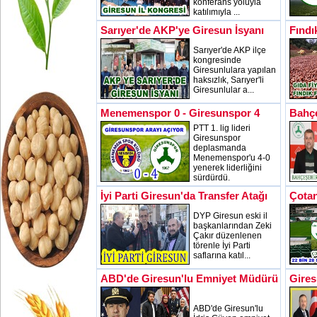
konferans yoluyla
katılımıyla ...
Sarıyer'de AKP'ye Giresun İsyanı
Fındı
Sarıyer'de AKP ilçe
kongresinde
Giresunlulara yapılan
haksızlık, Sarıyer'li
Giresunlular a...
Menemenspor 0 - Giresunspor 4
Bahçe
PTT 1. lig lideri
Giresunspor
deplasmanda
Menemenspor'u 4-0
yenerek liderliğini
sürdürdü.
İyi Parti Giresun'da Transfer Atağı
Çotan
DYP Giresun eski il
başkanlarından Zeki
Çakır düzenlenen
törenle İyi Parti
saflarına katıl...
ABD'de Giresun'lu Emniyet Müdürü
Gires
ABD'de Giresun'lu