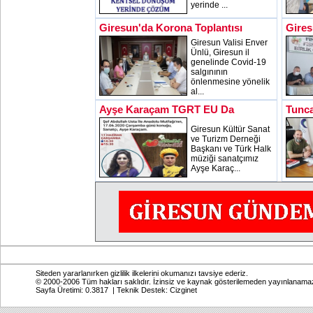
yerinde ...
Giresun'da Korona Toplantısı
Gires
Giresun Valisi Enver
Ünlü, Giresun il
genelinde Covid-19
salgınının
önlenmesine yönelik
al...
Ayşe Karaçam TGRT EU Da
Tunca
Giresun Kültür Sanat
ve Turizm Derneği
Başkanı ve Türk Halk
müziği sanatçımız
Ayşe Karaç...
Siteden yararlanırken gizlilik ilkelerini okumanızı tavsiye ederiz.
© 2000-2006 Tüm hakları saklıdır. İzinsiz ve kaynak gösterilemeden yayınlanama
Sayfa Üretimi: 0.3817 | Teknik Destek:
Cizginet
Online: Bugün: 291 Toplam: 2,770,547