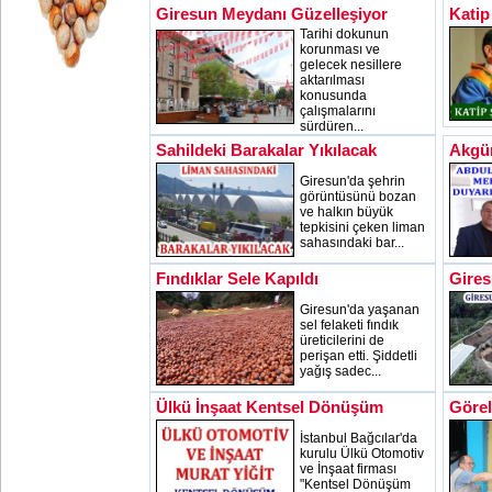
Giresun Meydanı Güzelleşiyor
Katip
Tarihi dokunun
korunması ve
gelecek nesillere
aktarılması
konusunda
çalışmalarını
sürdüren...
Sahildeki Barakalar Yıkılacak
Akgü
Giresun'da şehrin
görüntüsünü bozan
ve halkın büyük
tepkisini çeken liman
sahasındaki bar...
Fındıklar Sele Kapıldı
Gires
Giresun'da yaşanan
sel felaketi fındık
üreticilerini de
perişan etti. Şiddetli
yağış sadec...
Ülkü İnşaat Kentsel Dönüşüm
Görel
İstanbul Bağcılar'da
kurulu Ülkü Otomotiv
ve İnşaat firması
"Kentsel Dönüşüm