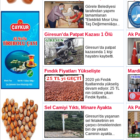
Görele Belediyesi
tarafından yapımı
tamamlanan
"Elektrikli Mısır Unu
Taş Değirmeni&qu...
Giresun'da Patpat Kazası 1 Ölü
Ak Pa
Giresun’da patpat
kazasında 1 kişi
hayatını kaybetti.
Fındık Fiyatları Yükselişte
Mardi
2020 yılı Fındık
fiyatlarında yükseliş
devam ediyor. 25 TL
nin üstüne çıkan
Fındık fiyatla...
Sel Camiyi Yıktı, Minare Ayakta
Ak Pa
Giresun'da yaşanan
sel felaketinin en
çarpıcı örneklerinden
biri de yıkılan
Caminin ayakta...