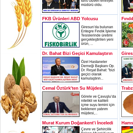
İdris Güven emniyet
müdürü oldu.
FKB Ürünleri ABD Yolcusu
Fındı
Giresun’da bulunan
Entegre Fındık İşleme
Tesislerinde üretimi
gerçekleştirilen yeni
ürün, ...
Dr. Bahat Bizi Geçici Kamulaştırın
Gires
Özel Hastaneler
Derneği Başkanı Op.
Dr. Reşat Bahat: "bizi
geçici olarak
kamulaştırın...
Cemal Öztürk'ten Su Müjdesi
Trab
Görele ve Çavuşlu’da
nitelikli ve kaliteli
içme suyu temini için
beklenen yatırım
müjdesi,...
Murat Kurum Doğankent'i İnceledi
Hamsi
Çevre ve Şehircilik