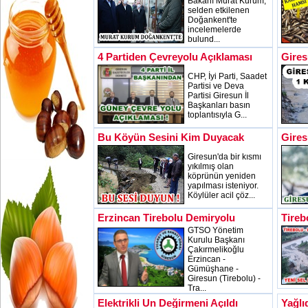
Bakanı Murat Kurum,
selden etkilenen
Doğankent'te
incelemelerde
bulund...
4 Partiden Çevreyolu Açıklaması
Gires
CHP, İyi Parti, Saadet
Partisi ve Deva
Partisi Giresun İl
Başkanları basın
toplantısıyla G...
Bu Köyün Sesini Kim Duyacak
Gires
Giresun'da bir kısmı
yıkılmış olan
köprünün yeniden
yapılması isteniyor.
Köylüler acil çöz...
Erzincan Tirebolu Demiryolu
Tireb
GTSO Yönetim
Kurulu Başkanı
Çakırmelikoğlu
Erzincan -
Gümüşhane -
Giresun (Tirebolu) -
Tra...
Elektrikli Un Değirmeni Açıldı
Yağlı