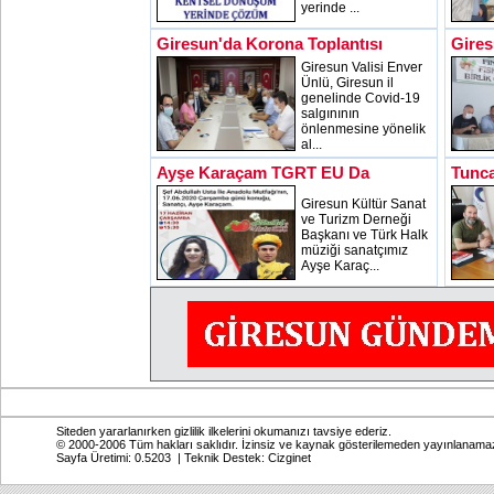
yerinde ...
Giresun'da Korona Toplantısı
Gires
Giresun Valisi Enver
Ünlü, Giresun il
genelinde Covid-19
salgınının
önlenmesine yönelik
al...
Ayşe Karaçam TGRT EU Da
Tunca
Giresun Kültür Sanat
ve Turizm Derneği
Başkanı ve Türk Halk
müziği sanatçımız
Ayşe Karaç...
Siteden yararlanırken gizlilik ilkelerini okumanızı tavsiye ederiz.
© 2000-2006 Tüm hakları saklıdır. İzinsiz ve kaynak gösterilemeden yayınlanama
Sayfa Üretimi: 0.5203 | Teknik Destek:
Cizginet
Online: Bugün: 701 Toplam: 2,768,631