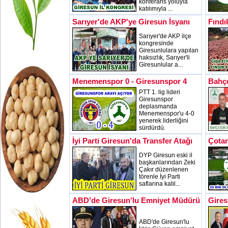
konferans yoluyla
katılımıyla ...
Sarıyer'de AKP'ye Giresun İsyanı
Fındı
Sarıyer'de AKP ilçe
kongresinde
Giresunlulara yapılan
haksızlık, Sarıyer'li
Giresunlular a...
Menemenspor 0 - Giresunspor 4
Bahçe
PTT 1. lig lideri
Giresunspor
deplasmanda
Menemenspor'u 4-0
yenerek liderliğini
sürdürdü.
İyi Parti Giresun'da Transfer Atağı
Çotan
DYP Giresun eski il
başkanlarından Zeki
Çakır düzenlenen
törenle İyi Parti
saflarına katıl...
ABD'de Giresun'lu Emniyet Müdürü
Gires
ABD'de Giresun'lu