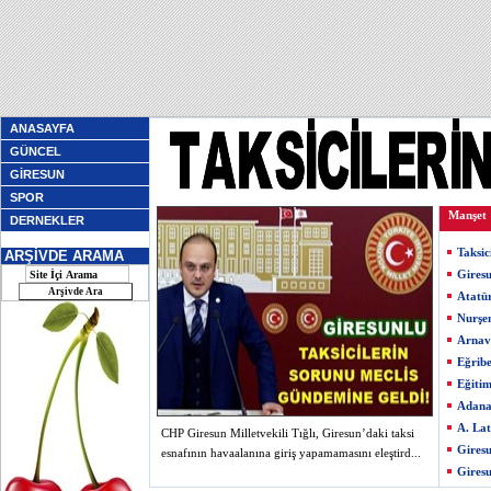
ANASAYFA
GÜNCEL
GİRESUN
SPOR
Manşet
DERNEKLER
Taksic
ARŞİVDE ARAMA
Giresu
Atatü
Nurşe
Arnav
Eğribe
Eğiti
Adana
A. Lat
CHP Giresun Milletvekili Tığlı, Giresun’daki taksi
Giresu
esnafının havaalanına giriş yapamamasını eleştird...
Giresu