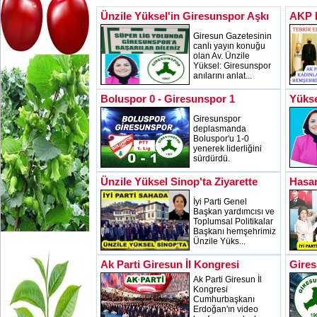
Ünzile Yüksel'in Giresunspor Aşkı
AKP B
Giresun Gazetesinin
canlı yayın konuğu
olan Av. Ünzile
Yüksel: Giresunspor
anılarını anlat...
Boluspor 0 - Giresunspor 1
Yükse
Giresunspor
deplasmanda
Boluspor'u 1-0
yenerek liderliğini
sürdürdü.
Ünzile Yüksel Sinop'ta Ziyarette
Hasan
İyi Parti Genel
Başkan yardımcısı ve
Toplumsal Politikalar
Başkanı hemşehrimiz
Ünzile Yüks...
Ak Parti Giresun İl Kongresi
Gires
Ak Parti Giresun İl
Kongresi
Cumhurbaşkanı
Erdoğan'ın video