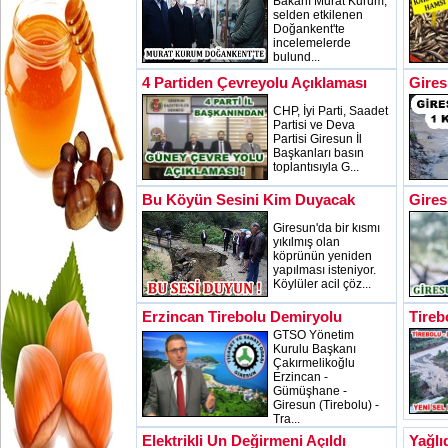
Bakanı Murat Kurum,
selden etkilenen
Doğankent'te
incelemelerde
bulund...
4 Partiden Çevreyolu Açıklaması
Gires
CHP, İyi Parti, Saadet
Partisi ve Deva
Partisi Giresun İl
Başkanları basın
toplantısıyla G...
Bu Köyün Sesini Kim Duyacak
Gires
Giresun'da bir kısmı
yıkılmış olan
köprünün yeniden
yapılması isteniyor.
Köylüler acil çöz...
Erzincan Tirebolu Demiryolu
Tireb
GTSO Yönetim
Kurulu Başkanı
Çakırmelikoğlu
Erzincan -
Gümüşhane -
Giresun (Tirebolu) -
Tra...
Elektrikli Un Değirmeni Açıldı
Yağlı