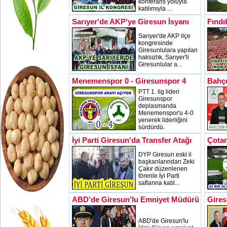
konferans yoluyla
katılımıyla ...
Sarıyer'de AKP'ye Giresun İsyanı
Fındı
Sarıyer'de AKP ilçe
kongresinde
Giresunlulara yapılan
haksızlık, Sarıyer'li
Giresunlular a...
Menemenspor 0 - Giresunspor 4
Bahçe
PTT 1. lig lideri
Giresunspor
deplasmanda
Menemenspor'u 4-0
yenerek liderliğini
sürdürdü.
İyi Parti Giresun'da Transfer Atağı
Çotan
DYP Giresun eski il
başkanlarından Zeki
Çakır düzenlenen
törenle İyi Parti
saflarına katıl...
ABD'de Giresun'lu Emniyet Müdürü
Gires
ABD'de Giresun'lu