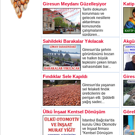
Giresun Meydanı Güzelleşiyor
Katip
Tarihi dokunun
korunması ve
gelecek nesillere
aktarılması
konusunda
çalışmalarını
sürdüren...
Sahildeki Barakalar Yıkılacak
Akgü
Giresun'da şehrin
görüntüsünü bozan
ve halkın büyük
tepkisini çeken liman
sahasındaki bar...
Fındıklar Sele Kapıldı
Gires
Giresun'da yaşanan
sel felaketi fındık
üreticilerini de
perişan etti. Şiddetli
yağış sadec...
Ülkü İnşaat Kentsel Dönüşüm
Görel
İstanbul Bağcılar'da
kurulu Ülkü Otomotiv
ve İnşaat firması
"Kentsel Dönüşüm