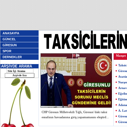
ANASAYFA
GÜNCEL
GİRESUN
SPOR
Manşet
DERNEKLER
Taksic
ARŞİVDE ARAMA
Giresu
Atatü
Nurşe
Arnav
Eğribe
Eğiti
Adana
A. Lat
CHP Giresun Milletvekili Tığlı, Giresun’daki taksi
Giresu
esnafının havaalanına giriş yapamamasını eleştird...
Giresu