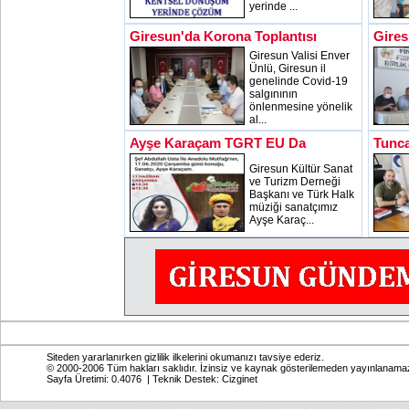
yerinde ...
Giresun'da Korona Toplantısı
Gires
Giresun Valisi Enver
Ünlü, Giresun il
genelinde Covid-19
salgınının
önlenmesine yönelik
al...
Ayşe Karaçam TGRT EU Da
Tunca
Giresun Kültür Sanat
ve Turizm Derneği
Başkanı ve Türk Halk
müziği sanatçımız
Ayşe Karaç...
Siteden yararlanırken gizlilik ilkelerini okumanızı tavsiye ederiz.
© 2000-2006 Tüm hakları saklıdır. İzinsiz ve kaynak gösterilemeden yayınlanama
Sayfa Üretimi: 0.4076 | Teknik Destek:
Cizginet
Online: Bugün: 703 Toplam: 2,768,633