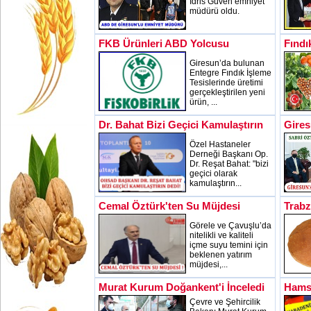
İdris Güven emniyet
müdürü oldu.
FKB Ürünleri ABD Yolcusu
Fındı
Giresun’da bulunan
Entegre Fındık İşleme
Tesislerinde üretimi
gerçekleştirilen yeni
ürün, ...
Dr. Bahat Bizi Geçici Kamulaştırın
Gires
Özel Hastaneler
Derneği Başkanı Op.
Dr. Reşat Bahat: "bizi
geçici olarak
kamulaştırın...
Cemal Öztürk'ten Su Müjdesi
Trab
Görele ve Çavuşlu’da
nitelikli ve kaliteli
içme suyu temini için
beklenen yatırım
müjdesi,...
Murat Kurum Doğankent'i İnceledi
Hamsi
Çevre ve Şehircilik