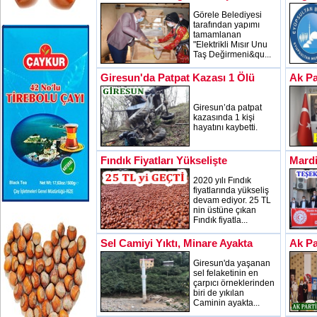
Görele Belediyesi
tarafından yapımı
tamamlanan
"Elektrikli Mısır Unu
Taş Değirmeni&qu...
Giresun'da Patpat Kazası 1 Ölü
Ak Pa
Giresun’da patpat
kazasında 1 kişi
hayatını kaybetti.
Fındık Fiyatları Yükselişte
Mardi
2020 yılı Fındık
fiyatlarında yükseliş
devam ediyor. 25 TL
nin üstüne çıkan
Fındık fiyatla...
Sel Camiyi Yıktı, Minare Ayakta
Ak Pa
Giresun'da yaşanan
sel felaketinin en
çarpıcı örneklerinden
biri de yıkılan
Caminin ayakta...