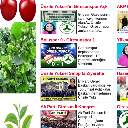
Ünzile Yüksel'in Giresunspor Aşkı
AKP B
Giresun Gazetesinin
canlı yayın konuğu
olan Av. Ünzile
Yüksel: Giresunspor
anılarını anlat...
Boluspor 0 - Giresunspor 1
Yükse
Giresunspor
deplasmanda
Boluspor'u 1-0
yenerek liderliğini
sürdürdü.
Ünzile Yüksel Sinop'ta Ziyarette
Hasan
İyi Parti Genel
Başkan yardımcısı ve
Toplumsal Politikalar
Başkanı hemşehrimiz
Ünzile Yüks...
Ak Parti Giresun İl Kongresi
Gires
Ak Parti Giresun İl
Kongresi
Cumhurbaşkanı
Erdoğan'ın video