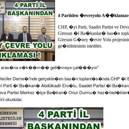
4 Partiden �evreyolu A��klama
CHP, �yi Parti, Saadet Partisi ve Deva
Giresun �l Ba�kanlar� bas�n top
Giresun G�ney �evre Yolu projesinin
ge�irilmesinin istediler.
ilin aras�na s�k��m�� geli�meye çal���yor”
eteciler Derne�i’nde gerçekle�en bas�n toplant�s�nda CHP �
 �yi Parti �l Ba�kan� Abdülkadir Ero�lu, Saadet Partisi �l Ba�ka
eva Partisi Merkez �lçe Ba�kan� Onur Durmu� haz�rlad�klar�
ini okudular.