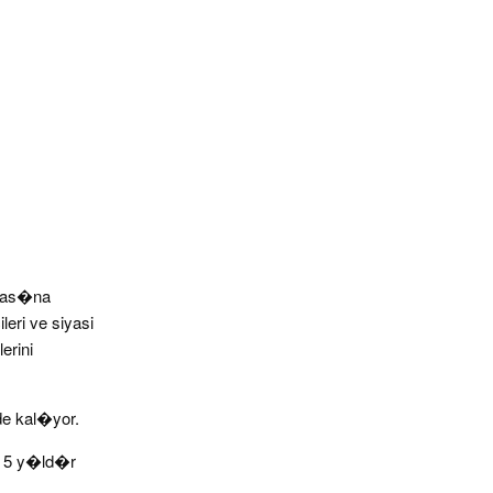
aras�na
ri ve siyasi
erini
ede kal�yor.
li 5 y�ld�r