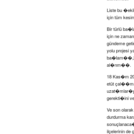
Liste bu �eki
için tüm kesi
Bir türlü b
için ne zaman
gündeme geti
yolu projesi
ba�lam��,20 
al�nm��.
18 Kas�m 2019
etüt çal��m
uzat�mlar�y
gerekti�ini v
Ve son olara
durdurma kar
sonuçlanaca��
ilçelerinin d