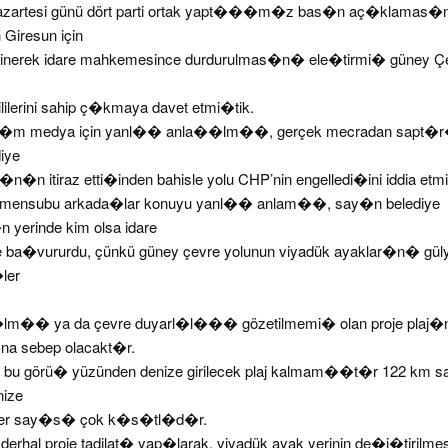
zartesi günü dört parti ortak yapt���m�z bas�n aç�klamas�
 Giresun için
nerek idare mahkemesince durdurulmas�n� ele�tirmi� güney Çev
lilerini sahip ç�kmaya davet etmi�tik.
s�m medya için yanl�� anla��lm��, gerçek mecradan sapt�r�
iye
 itiraz etti�inden bahisle yolu CHP’nin engelledi�ini iddia etmi
n mensubu arkada�lar konuyu yanl�� anlam��, say�n belediye
erinde kim olsa idare
ba�vururdu, çünkü güney çevre yolunun viyadük ayaklar�n� gül
ler
�lm�� ya da çevre duyarl�l��� gözetilmemi� olan proje plaj�
a sebep olacakt�r.
a bu görü� yüzünden denize girilecek plaj kalmam��t�r 122 km sah
nize
k yer say�s� çok k�s�tl�d�r.
i derhal proje tadilat� yap�larak, viyadük ayak yerinin de�i�tirilme