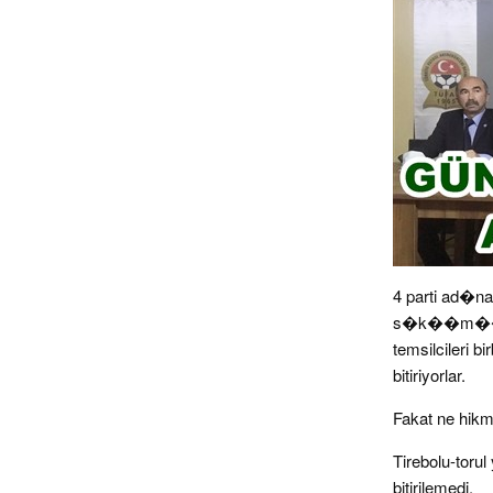
4 parti ad�na
s�k��m�� bir
temsilcileri b
bitiriyorlar.
Fakat ne hikme
Tirebolu-toru
bitirilemedi.