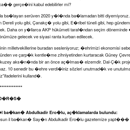
a�� gerçe�ini kabul edebilirler mi?
 ba�layan serüven 2020 y�l�nda ba�lamadan bitti diyemiyoruz.
n Dereli yolu gibi, Çanakç� yolu gibi, E�ribel tüneli gibi, hep günde
cek. Daha on y�llarca AKP hükümeti taraf�ndan seçim dönemin
müze gelecek ve siyasi ranta kurban edilecek.
in milletvekillerine buradan sesleniyoruz; �ehrimizi ekonomisi sebe
üsünden ve çarp�k kentle�me zihniyetinden kurtaracak Güney Çevre 
ey-kuzey aks�n�nda bir an önce aç�lmas� elzemdir. Dal-Ç�k proje
lamaz. 10 senedir bu �ehre verdi�iniz sözleri unutmad�k ve unutulm
ifadelerini kulland�.
*************
LD�R�S�
l ba�kan� Abdulkadir Ero�lu, aç�klamalarda bulundu:
resun il ba�kan� Say�n Abdulkadir Ero�lu gazetemize yapt���