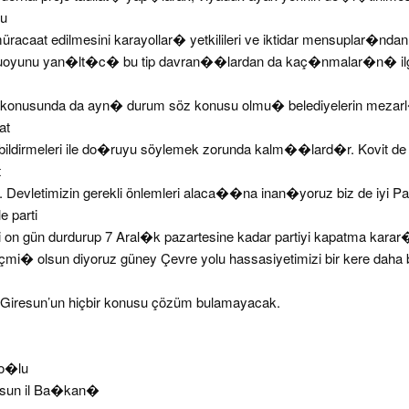
ru
müracaat edilmesini karayollar� yetkilileri ve iktidar mensuplar�ndan
yunu yan�lt�c� bu tip davran��lardan da kaç�nmalar�n� ilgili
t konusunda da ayn� durum söz konusu olmu� belediyelerin mezar
at
dirmeleri ile do�ruyu söylemek zorunda kalm��lard�r. Kovit de
t
vletimizin gerekli önlemleri alaca��na inan�yoruz biz de iyi Par
e parti
izi on gün durdurup 7 Aral�k pazartesine kadar partiyi kapatma kara
eçmi� olsun diyoruz güney Çevre yolu hassasiyetimizi bir kere daha b
 Giresun’un hiçbir konusu çözüm bulamayacak.
ro�lu
resun il Ba�kan�