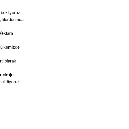
 bekliyoruz.
lerden rica
l�klara
 ülkemizde
ti olarak
r� ald�k.
elirtiyoruz