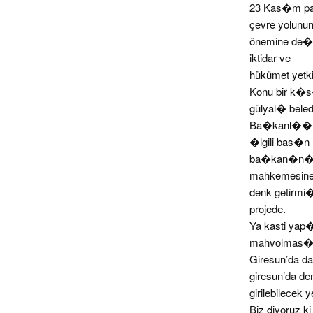
23 Kas�m pa
çevre yolunun
önemine de�i
iktidar ve
hükümet yetki
Konu bir k�
gülyal� beled
Ba�kanl���n�n
�lgili bas�
ba�kan�n�n y
mahkemesine 
denk getirmi�
projede.
Ya kasti yap
mahvolmas�n
Giresun’da d
giresun’da de
girilebilece
Biz diyoruz k