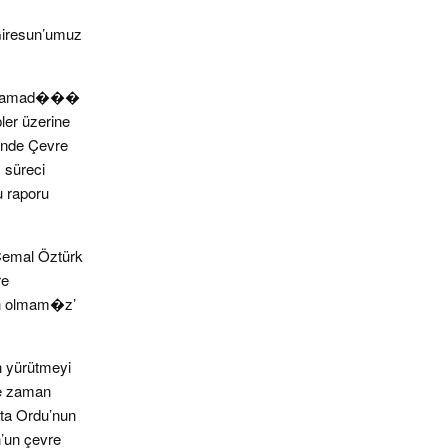
 Giresun’umuz
an�lamad���
ler üzerine
inde Çevre
 süreci
 raporu
Cemal Öztürk
re
ih olmam�z’
 yürütmeyi
ne zaman
tta Ordu’nun
n’un çevre