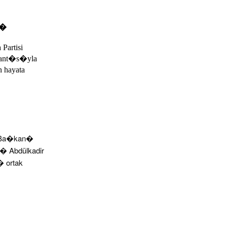
s�
 Partisi
lant�s�yla
 hayata
l Ba�kan�
n� Abdülkadir
 ortak