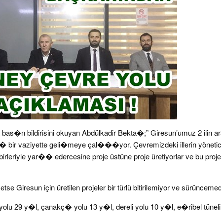
 bas�n bildirisini okuyan Abdülkadir Bekta�;” Giresun’umuz 2 ilin 
 vaziyette geli�meye çal���yor. Çevremizdeki illerin yöneticile
irbirleriyle yar�� edercesine proje üstüne proje üretiyorlar ve bu projel
tse Giresun için üretilen projeler bir türlü bitirilemiyor ve sürüncem
l yolu 29 y�l, çanakç� yolu 13 y�l, dereli yolu 10 y�l, e�ribel tüne