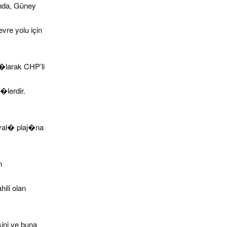
nda, Güney
re yolu için
larak CHP’li
�lerdir.
yal� plaj�na
n
ili olan
sini ve buna