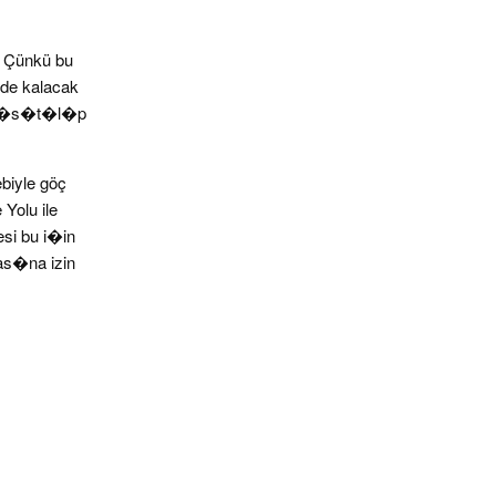
 Çünkü bu
mde kalacak
de �s�t�l�p
biyle göç
Yolu ile
si bu i�in
as�na izin