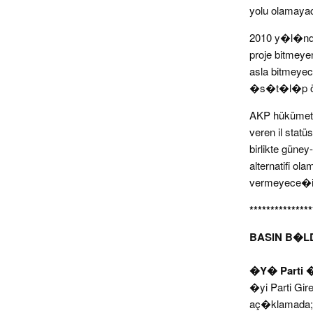
yolu olamayac
2010 y�l�nda
proje bitmeye
asla bitmeye
�s�t�l�p önü
AKP hükümetin
veren il stat
birlikte gün
alternatifi o
vermeyece�iz”
***************
BASIN B�
�Y� Parti �
�yi Parti Gi
aç�klamada;