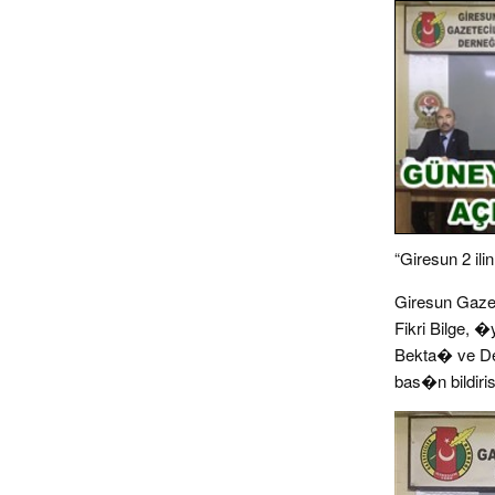
“Giresun 2 
Giresun Gaz
Fikri Bilge,
Bekta� ve D
bas�n bildiris