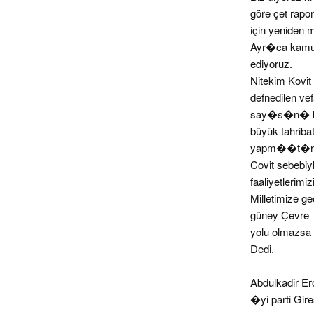
göre çet rapo
için yeniden 
Ayr�ca kamuo
ediyoruz.
Nitekim Kovi
defnedilen vef
say�s�n� bil
büyük tahriba
yapm��t�r. De
Covit sebebiyl
faaliyetlerim
Milletimize g
güney Çevre
yolu olmazsa
Dedi.
Abdulkadir E
�yi parti Gi