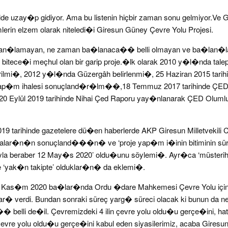
lde uzay�p gidiyor. Ama bu listenin hiçbir zaman sonu gelmiyor.Ve
mlerin elzem olarak niteledi�i Giresun Güney Çevre Yolu Projesi.
a�lan�lamayan, ne zaman ba�lanaca�� belli olmayan ve ba�l
 bitece�i meçhul olan bir garip proje.�lk olarak 2010 y�l�nda talep
rilmi�, 2012 y�l�nda Güzergâh belirlenmi�, 25 Haziran 2015 tarih
 yap�m ihalesi sonuçland�r�lm��,18 Temmuz 2017 tarihinde ÇED
Eylül 2019 tarihinde Nihai Çed Raporu yay�nlanarak ÇED Olumlu
 tarihinde gazetelere dü�en haberlerde AKP Giresun Milletvekili 
alar�n�n sonuçland���n� ve ‘proje yap�m i�inin bitiminin sü
la beraber 12 May�s 2020’ oldu�unu söylemi�. Ayr�ca ‘müster
e ‘yak�n takipte’ olduklar�n� da eklemi�.
k Kas�m 2020 ba�lar�nda Ordu �dare Mahkemesi Çevre Yolu için
ar� verdi. Bundan sonraki süreç yarg� süreci olacak ki bunun da 
 belli de�il. Çevremizdeki 4 ilin çevre yolu oldu�u gerçe�ini, ha
e çevre yolu oldu�u gerçe�ini kabul eden siyasilerimiz, acaba Giresu