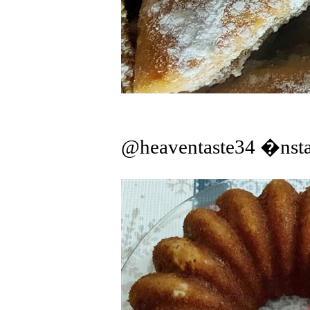
@heaventaste34 �nst