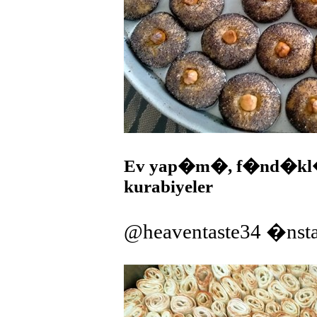
Ev yap�m�, f�nd�kl�, C
kurabiyeler
@heaventaste34 �nst