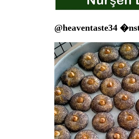
@heaventaste34 �ns