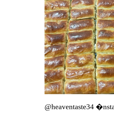
@heaventaste34 �nst