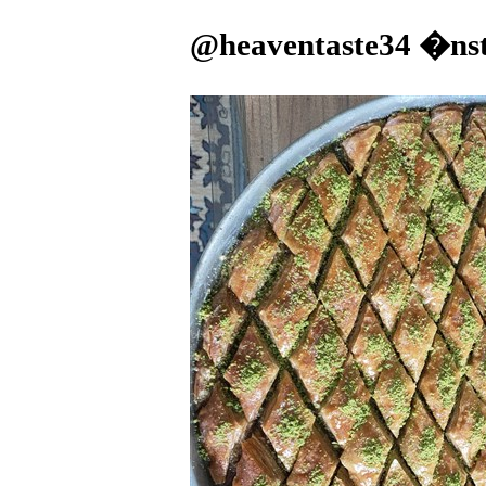
@heaventaste34 �ns