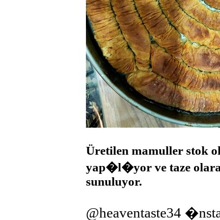
Üretilen mamuller stok 
yap�l�yor ve taze olara
sunuluyor.
@heaventaste34 �nst