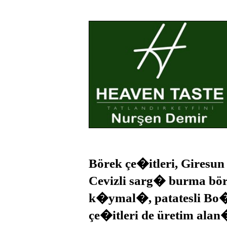
Börek çe�itleri, Giresu
Cevizli sarg� burma bör
k�ymal�, patatesli Bo
çe�itleri de üretim alan