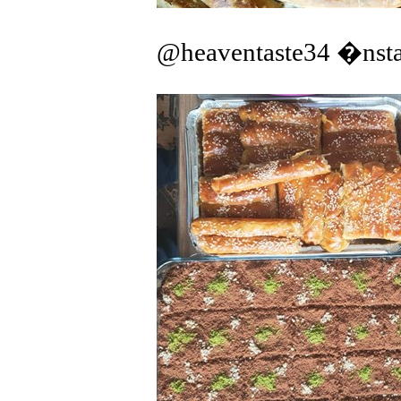
@heaventaste34 �nst