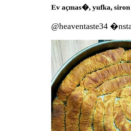
Ev açmas�, yufka, siron
@heaventaste34 �nst