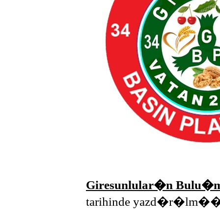
Giresunlular�n Bulu�m
tarihinde yazd�r�lm��