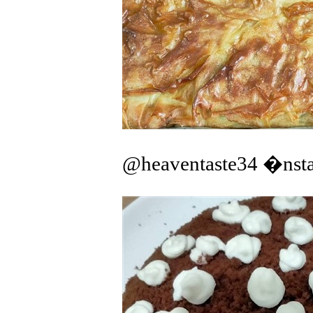
@heaventaste34 �nst