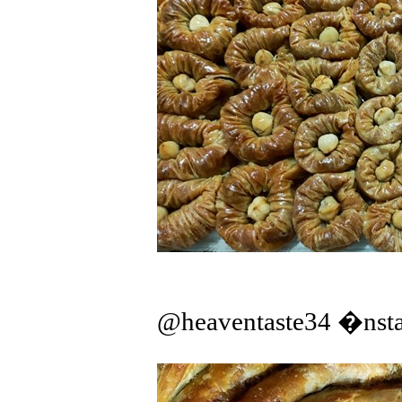
@heaventaste34 �nst