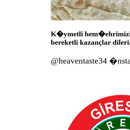
K�ymetli hem�ehrimizi 
bereketli kazançlar dileri
@heaventaste34 �nst