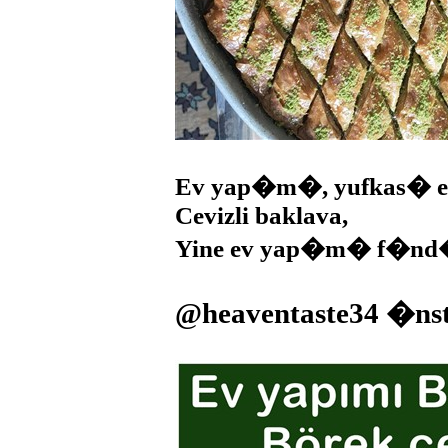
Ev yap�m�, yufkas� e
Cevizli baklava,
Yine ev yap�m� f�nd�k
@heaventaste34 �ns