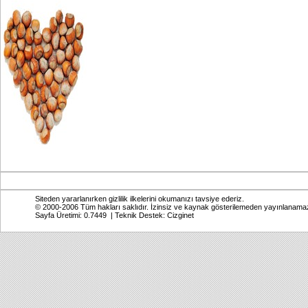
Siteden yararlanırken gizlilik ilkelerini okumanızı tavsiye ederiz.
© 2000-2006 Tüm hakları saklıdır. İzinsiz ve kaynak gösterilemeden yayınlanama
Sayfa Üretimi: 0.7449 | Teknik Destek:
Cizginet
Online: Bugün: 689 Toplam: 2,770,945