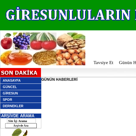
Tavsiye Et
Günün Ha
GÜNÜN HABERLERİ
ANASAYFA
GÜNCEL
GİRESUN
SPOR
DERNEKLER
ARŞİVDE ARAMA