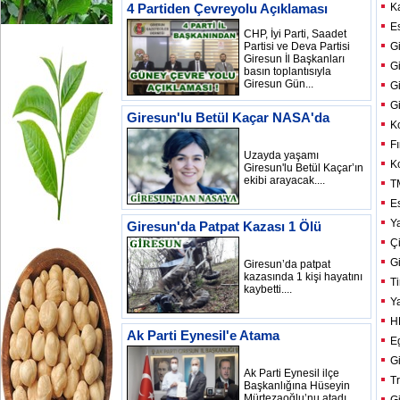
Ka
4 Partiden Çevreyolu Açıklaması
E
CHP, İyi Parti, Saadet
Partisi ve Deva Partisi
G
Giresun İl Başkanları
G
basın toplantısıyla
Giresun Gün...
G
G
Giresun'lu Betül Kaçar NASA'da
K
Fı
Uzayda yaşamı
K
Giresun'lu Betül Kaçar’ın
ekibi arayacak....
T
E
Y
Giresun'da Patpat Kazası 1 Ölü
Ç
Gi
Giresun’da patpat
kazasında 1 kişi hayatını
Ti
kaybetti....
Y
H
Ak Parti Eynesil'e Atama
E
G
Ak Parti Eynesil ilçe
T
Başkanlığına Hüseyin
Mürtezaoğlu’nu atadı....