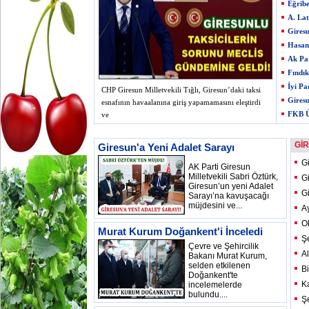
Eğribe
A. Lat
Giresu
Hasan 
Ak Par
Fındık
İyi Pa
CHP Giresun Milletvekili Tığlı, Giresun’daki taksi
Giresu
esnafının havaalanına giriş yapamamasını eleştirdi
FKB Ü
ve
Gİ
Giresun'a Yeni Adalet Sarayı
Gi
AK Parti Giresun
Milletvekili Sabri Öztürk,
G
Giresun’un yeni Adalet
G
Sarayı’na kavuşacağı
müjdesini ve...
A
O
Murat Kurum Doğankent'i İnceledi
Ş
Çevre ve Şehircilik
Al
Bakanı Murat Kurum,
selden etkilenen
B
Doğankent'te
Ka
incelemelerde
bulundu....
Şe