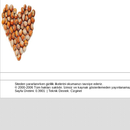
Siteden yararlanırken gizlilik ilkelerini okumanızı tavsiye ederiz.
© 2000-2006 Tüm hakları saklıdır. İzinsiz ve kaynak gösterilemeden yayınlanama
Sayfa Üretimi: 0.3901 | Teknik Destek:
Cizginet
Online: Bugün: 620 Toplam: 2,771,666