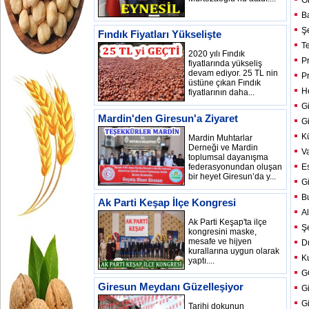
Gi
Ba
Ş
Fındık Fiyatları Yükselişte
T
2020 yılı Fındık
Pr
fiyatlarında yükseliş
devam ediyor. 25 TL nin
Pr
üstüne çıkan Fındık
H
fiyatlarının daha...
Gi
Mardin'den Giresun'a Ziyaret
G
K
Mardin Muhtarlar
Derneği ve Mardin
Va
toplumsal dayanışma
federasyonundan oluşan
Es
bir heyet Giresun’da y...
Gi
B
Ak Parti Keşap İlçe Kongresi
A
Ak Parti Keşap'ta ilçe
Şe
kongresini maske,
mesafe ve hijyen
D
kurallarına uygun olarak
K
yaptı....
G
Giresun Meydanı Güzelleşiyor
Gi
Gi
Tarihi dokunun