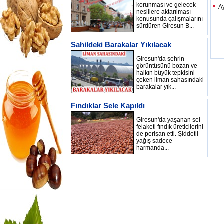
korunması ve gelecek
A
nesillere aktarılması
konusunda çalışmalarını
sürdüren Giresun B...
Sahildeki Barakalar Yıkılacak
Giresun'da şehrin
görüntüsünü bozan ve
halkın büyük tepkisini
çeken liman sahasındaki
barakalar yık...
Fındıklar Sele Kapıldı
Giresun'da yaşanan sel
felaketi fındık üreticilerini
de perişan etti. Şiddetli
yağış sadece
harmanda...