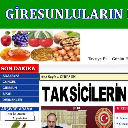
Tavsiye Et
Günün Ha
ANASAYFA
Ana Sayfa
»
GİRESUN
GÜNCEL
GİRESUN
SPOR
DERNEKLER
ARŞİVDE ARAMA
GİRES
Taksic
Giresu