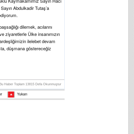
tuklu Kaymakamımız Sayın Hacı
Sayın Abdulkadir Tutaş’a
 ediyorum.
aşsağlığı dilemek, acılarını
 ziyaretlerle Ülke insanımızın
ardeşliğimizin ilelebet devam
dosta, düşmana göstereceğiz
Bu Haber Toplam 13815 Defa Okunmuştur
ır
Yukarı