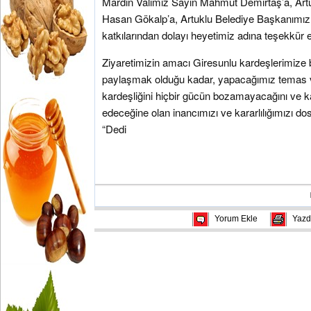
Mardin Valimiz Sayın Mahmut Demirtaş’a, Ar
Hasan Gökalp’a, Artuklu Belediye Başkanımız 
katkılarından dolayı heyetimiz adına teşekkür
Ziyaretimizin amacı Giresunlu kardeşlerimize b
paylaşmak olduğu kadar, yapacağımız temas ve
kardeşliğini hiçbir gücün bozamayacağını ve k
edeceğine olan inancımızı ve kararlılığımızı 
“Dedi
Yorum Ekle
Yazd