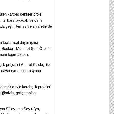
ülen kardeş şehirler proje
mizi karşılayacak ve daha
da çeşitli temas ve ziyaretlerde
in toplumsal dayanışma
F)Başkanı Mehmet Şerif Öter ’in
 önem taşımaktadır.
ik projesini Ahmet Külekçi ile
al dayanışma federasyonu
estekleriyle kardeşlik projeleri
liğimizin, gelişmesine,
ayın Süleyman Soylu ’ya,