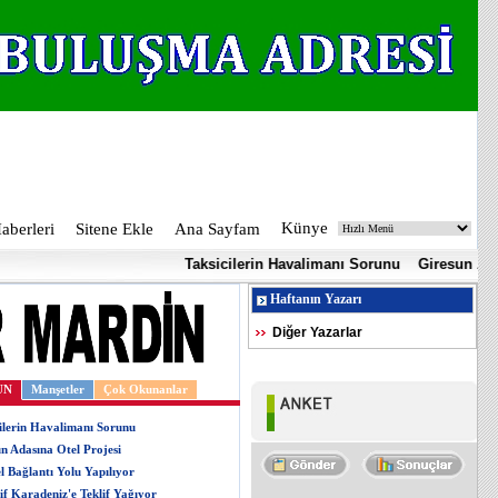
Künye
berleri
Sitene Ekle
Ana Sayfam
Taksicilerin Havalimanı Sorunu
Giresun Adasına O
Haftanın Yazarı
Diğer Yazarlar
UN
Manşetler
Çok Okunanlar
ilerin Havalimanı Sorunu
n Adasına Otel Projesi
l Bağlantı Yolu Yapılıyor
if Karadeniz'e Teklif Yağıyor