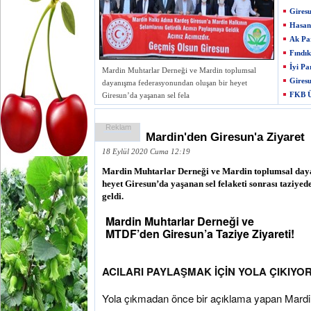
Giresu
Hasan 
Ak Par
Fındık
İyi Pa
Mardin Muhtarlar Derneği ve Mardin toplumsal
Giresu
dayanışma federasyonundan oluşan bir heyet
FKB Ü
Giresun’da yaşanan sel fela
Reklam
Mardin'den Giresun'a Ziyaret
18 Eylül 2020 Cuma 12:19
Mardin Muhtarlar Derneği ve Mardin toplumsal day
heyet Giresun’da yaşanan sel felaketi sonrası taziy
geldi.
Mardin Muhtarlar Derneği ve
MTDF’den Giresun’a Taziye Ziyareti!
ACILARI PAYLAŞMAK İÇİN YOLA ÇIKIYO
Yola çıkmadan önce bir açıklama yapan Mardi