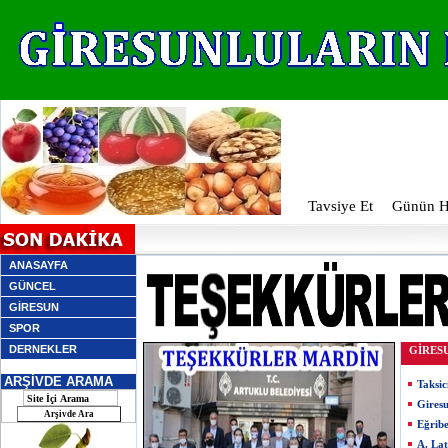
Tavsiye Et
Günün Ha
ANASAYFA
GÜNCEL
GİRESUN
SPOR
DERNEKLER
GİRES
ARŞİVDE ARAMA
Taksic
Giresu
Eğribe
A. Lat