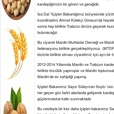
kardeşliğimizin bir görevi ve gereğidir.
İsa Dal “İçişleri Bakanlığımız bünyesinde yürüt
koordinatörü Ahmet Külekçi Giresun’da heyeti
sonra hep birlikte Trabzon ilimize geçerek bura
bulunacağız.
Bu ziyareti Mardin Muhtarlar Derneği ve Mard
federasyonu birlikte gerçekleştiriyoruz. (MTD
bizimle birlikte olması ziyaretimiz için ayrı bir
2013-2014 Yıllarında Mardin ve Trabzon kardeşl
birlikte öncülük yapmışlar ve Mardin toplums
Mardin’de ev sahipliği yapmış.
İçişleri Bakanımız Sayın Süleyman Soylu’ nün d
her geçen gün farklı alanlarda gelişerek kardeş
güçlenmesine katkı sunmaktadır.
Bu vesileyle bir kez daha içişleri bakanımız S