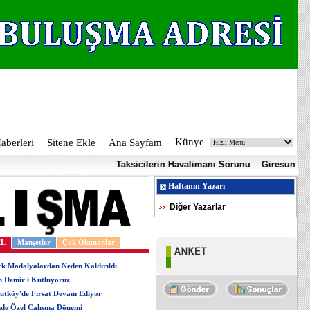
Künye
berleri
Sitene Ekle
Ana Sayfam
Taksicilerin Havalimanı Sorunu
Giresun Adasına 
Haftanın Yazarı
Diğer Yazarlar
EL
Manşetler
Çok Okunanlar
rk Madalyalardan Neden Kaldırıldı
n Demir'i Kutluyoruz
utköy'de Fırsat Devam Ediyor
mde Özel Çalışma Dönemi