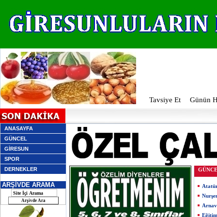
Tavsiye Et
Günün Ha
ANASAYFA
GÜNCEL
GİRESUN
SPOR
DERNEKLER
GÜNC
ARŞİVDE ARAMA
Atatü
Nurşe
Arnav
Eğiti