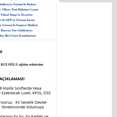
şiktaş'ta Giresun'lu Başkan
l: Ülkeye Yeni Hükümet Lazım
 Yüksel Sinop'ta Ziyarette
r'de AKP'ye Giresun İsyanı
e Giresun'lu Emniyet Müdürü
k İhracatı Yüz Güldürüyor
hat Bizi Geçici Kamulaştırın
mi
çın KULOĞLU eğitim sektörüne
AÇIKLAMASI!
Kişilik Sınıflarda Veya  
 Ezebilecek Liseli, KPSS, ÖSS 
iyoruz.  43 Senelik Devlet-
U Yönetimimde Yolumuza 
ının En İyi, En Kaliteli ve 