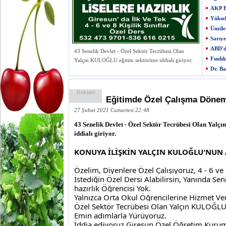
AKP Be
Yükse
Ünzile
Sarıye
ABD'd
43 Senelik Devlet - Özel Sektör Tecrübesi Olan
Fındı
Yalçın KULOĞLU eğitim sektörüne iddialı giriyor.
Dr. Ba
Reklam
Eğitimde Özel Çalışma Döne
27 Şubat 2021 Cumartesi 22:48
43 Senelik Devlet - Özel Sektör Tecrübesi Olan Yal
iddialı giriyor.
KONUYA İLİŞKİN YALÇIN KULOĞLU'NUN 
Özelim, Diyenlere Özel Çalışıyoruz, 4 - 6 ve 8 
İstediğin Özel Dersi Alabilirsin, Yanında Seni
hazırlık Öğrencisi Yok. 
Yalnızca Orta Okul Öğrencilerine Hizmet Ver
Özel Sektör Tecrübesi Olan Yalçın KULOĞL
Emin adımlarla Yürüyoruz.
İddia ediyoruz Giresun Özel Öğretim Kurumlar