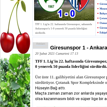
Giresu
Menem
Bahçeş
Çotana
Osman
TFF 1. Lig'in 22. haftasında Giresunspor, sahasında
Gires
Ankaraspor'u 1-0 yenerek 50 puanla liderliğini
Eskişe
sürdürdü.
Reklam
Giresunspor 1 - Ankar
20 Şubat 2021 Cumartesi 17:13
TFF 1. Lig'in 22. haftasında Giresunspor
0 yenerek 50 puanla liderliğini sürdürdü.
Üst üste 11. galibiyetini alan Giresunspor p
sürdürüyor. Çotanak Spor Kompleksinde 
Hüseyin Bağ attı.
Maçta zaman zaman zor anlarda yaşaya
olsa kazanmasını bildi ve süper lige bir