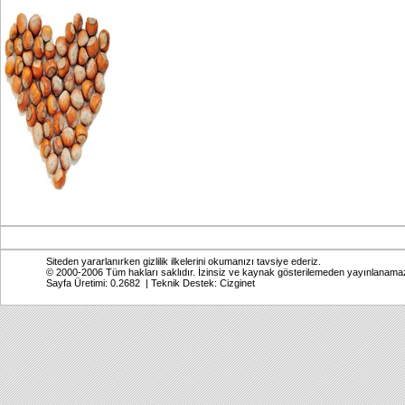
Siteden yararlanırken gizlilik ilkelerini okumanızı tavsiye ederiz.
© 2000-2006 Tüm hakları saklıdır. İzinsiz ve kaynak gösterilemeden yayınlanama
Sayfa Üretimi: 0.2682 | Teknik Destek:
Cizginet
Online: Bugün: 428 Toplam: 2,769,147