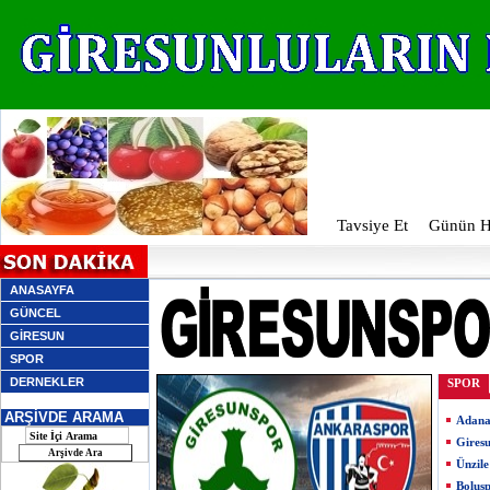
Tavsiye Et
Günün Ha
ANASAYFA
GÜNCEL
GİRESUN
SPOR
DERNEKLER
SPOR
ARŞİVDE ARAMA
Adana
Giresu
Ünzile
Bolusp