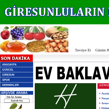
Tavsiye Et
Günün Ha
Taks
ANASAYFA
GÜNCEL
GİRESUN
SPOR
DERNEKLER
GÜNC
ARŞİVDE ARAMA
Atatü
Nurşe
Arnav
Eğiti