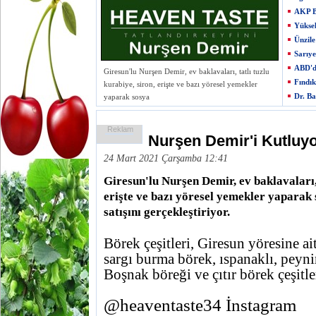
AKP Be
Yükse
Ünzile
Sarıye
ABD'd
Giresun'lu Nurşen Demir, ev baklavaları, tatlı tuzlu
Fındı
kurabiye, siron, erişte ve bazı yöresel yemekler
Dr. Ba
yaparak sosya
Reklam
Nurşen Demir'i Kutluy
24 Mart 2021 Çarşamba 12:41
Giresun'lu Nurşen Demir, ev baklavaları, 
erişte ve bazı yöresel yemekler yaparak
satışını gerçekleştiriyor.
Börek çeşitleri, Giresun yöresine ait
sargı burma börek, ıspanaklı, peynir
Boşnak böreği ve çıtır börek çeşitle
@heaventaste34 İnstagram