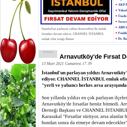
AKP Be
Yükse
Ünzile
Sarıye
ABD'd
İstanbul'un parlayan yıldızı Arnavutköy'de emlak
Fındı
fırsatları devam ediyor. CHANNEL İSTANBUL
Dr. Ba
emlak ofisi ortağı Ahmet
Reklam
Arnavutköy'de Fırsat 
13 Mart 2021 Cumartesi 17:39
İstanbul'un parlayan yıldızı Arnavutköy
ediyor. CHANNEL İSTANBUL emlak ofisi
"yerli ve yabancı herkes arsa arayışında
Son yıllarda yıldızı en çok parlayan ilçele
Arnavutköy'de fırsatlar henüz bitmedi. Ar
Derneği Başkanı ve CHANNEL İSTANBUL e
Karasakal "Fırsatlar sürüyor, arsa alanlar 
bundan sonra da etmeye devam edecekler"