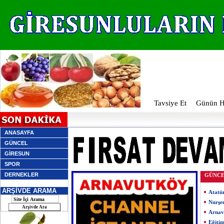
Tavsiye Et
Günün Ha
ANASAYFA
GÜNCEL
GİRESUN
SPOR
DERNEKLER
GÜNC
ARŞİVDE ARAMA
Atatü
Nurşe
Arnav
Eğiti