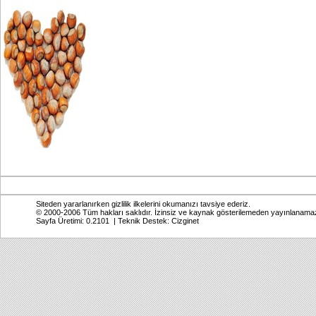
Siteden yararlanırken gizlilik ilkelerini okumanızı tavsiye ederiz.
© 2000-2006 Tüm hakları saklıdır. İzinsiz ve kaynak gösterilemeden yayınlanama
Sayfa Üretimi: 0.2101 | Teknik Destek:
Cizginet
Online: Bugün: 278 Toplam: 2,770,534