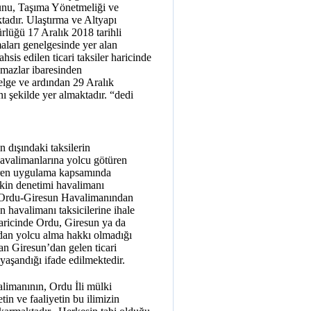
unu, Taşıma Yönetmeliği ve
adır. Ulaştırma ve Altyapı
üğü 17 Aralık 2018 tarihli
arı genelgesinde yer alan
hsis edilen ticari taksiler haricinde
amazlar ibaresinden
elge ve ardından 29 Aralık
 şekilde yer almaktadır. “dedi
n dışındaki taksilerin
Havalimanlarına yolcu götüren
tiren uygulama kapsamında
işkin denetimi havalimanı
. Ordu-Giresun Havalimanından
 havalimanı taksicilerine ihale
 haricinde Ordu, Giresun ya da
ından yolcu alma hakkı olmadığı
dan Giresun’dan gelen ticari
 yaşandığı ifade edilmektedir.
alimanının, Ordu İli mülki
tin ve faaliyetin bu ilimizin