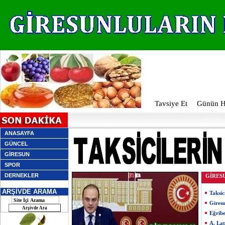
Tavsiye Et
Günün Ha
ANASAYFA
GÜNCEL
GİRESUN
SPOR
DERNEKLER
GİRES
ARŞİVDE ARAMA
Taksic
Giresu
Eğribe
A. Lat