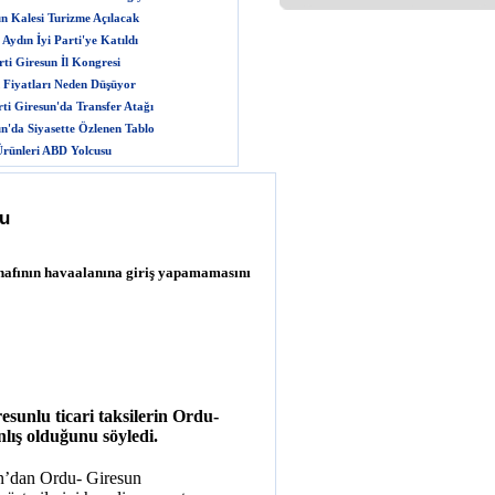
n Kalesi Turizme Açılacak
Aydın İyi Parti'ye Katıldı
ti Giresun İl Kongresi
 Fiyatları Neden Düşüyor
rti Giresun'da Transfer Atağı
n'da Siyasette Özlenen Tablo
rünleri ABD Yolcusu
nu
esnafının havaalanına giriş yapamamasını
esunlu ticari taksilerin Ordu-
lış olduğunu söyledi.
n’dan Ordu- Giresun