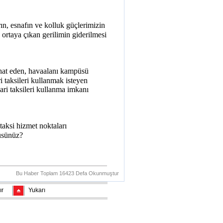
n, esnafın ve kolluk güçlerimizin
ortaya çıkan gerilimin giderilmesi
hat eden, havaalanı kampüsü
i taksileri kullanmak isteyen
cari taksileri kullanma imkanı
 taksi hizmet noktaları
üsünüz?
Bu Haber Toplam 16423 Defa Okunmuştur
ır
Yukarı