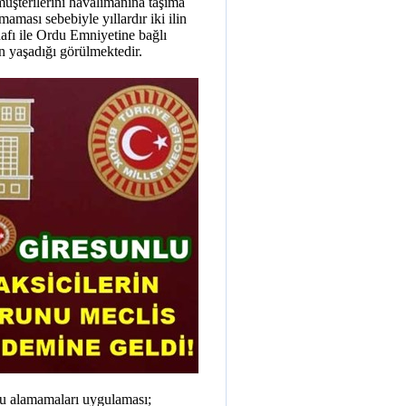
müşterilerini havalimanına taşıma
ması sebebiyle yıllardır iki ilin
snafı ile Ordu Emniyetine bağlı
un yaşadığı görülmektedir.
cu alamamaları uygulaması;