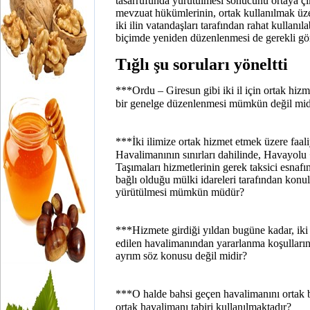
tasarrufunda yürütülmesi sonucunu ortaya ç
mevzuat hükümlerinin, ortak kullanılmak üze
iki ilin vatandaşları tarafından rahat kullan
biçimde yeniden düzenlenmesi de gerekli gö
Tığlı şu soruları yöneltti
***Ordu – Giresun gibi iki il için ortak hizm
bir genelge düzenlenmesi mümkün değil mid
***İki ilimize ortak hizmet etmek üzere faal
Havalimanının sınırları dahilinde, Havayo
Taşımaları hizmetlerinin gerek taksici esnafı
bağlı olduğu mülki idareleri tarafından konu
yürütülmesi mümkün müdür?
***Hizmete girdiği yıldan bugüne kadar, iki 
edilen havalimanından yararlanma koşullarınd
ayrım söz konusu değil midir?
***O halde bahsi geçen havalimanını ortak 
ortak havalimanı tabiri kullanılmaktadır?