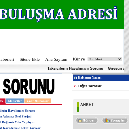
Künye
berleri
Sitene Ekle
Ana Sayfam
Taksicilerin Havalimanı Sorunu
Giresun Adasına Ot
Haftanın Yazarı
Diğer Yazarlar
UN
Manşetler
Çok Okunanlar
ilerin Havalimanı Sorunu
n Adasına Otel Projesi
l Bağlantı Yolu Yapılıyor
if Karadeniz'e Teklif Yağıyor