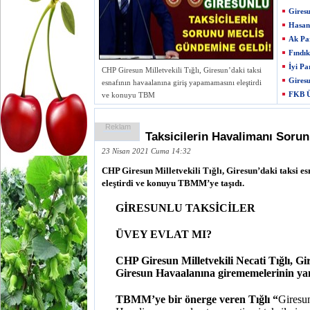
Giresu
Hasan 
Ak Par
Fındık
İyi Pa
CHP Giresun Milletvekili Tığlı, Giresun’daki taksi
Giresu
esnafının havaalanına giriş yapamamasını eleştirdi
FKB Ü
ve konuyu TBM
Reklam
Taksicilerin Havalimanı Soru
23 Nisan 2021 Cuma 14:32
CHP Giresun Milletvekili Tığlı, Giresun’daki taksi 
eleştirdi ve konuyu TBMM’ye taşıdı.
GİRESUNLU TAKSİCİLER
ÜVEY EVLAT MI?
CHP Giresun Milletvekili Necati Tığlı, Gir
Giresun Havaalanına girememelerinin yan
TBMM’ye bir önerge veren Tığlı “
Giresu