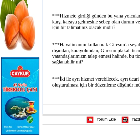
***Hizmete girdiği günden bu yana yolcuları
karşı karşıya gelmesine sebep olan durum ve 
için bir talimatınız olacak mıdır?
***Havalimanını kullanarak Giresun’a seya
dışından, karayolundan, Giresun plakalı ticar
vatandaşlarımızın talep etmesi halinde, bu ti
sağlanabilir mi?
***İki ile ayrı hizmet verebilecek, ayrı ticari
oluşturulması için bir düzenleme düşünür m
Yorum Ekle
Yazd