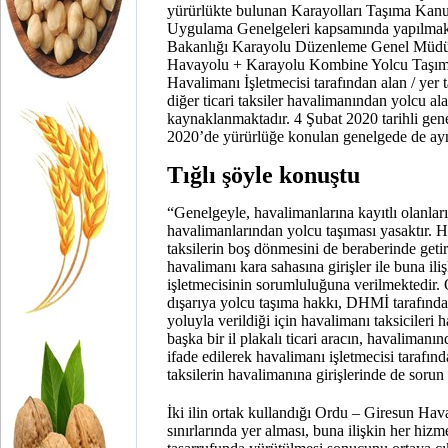
yürürlükte bulunan Karayolları Taşıma Kan
Uygulama Genelgeleri kapsamında yapılmakt
Bakanlığı Karayolu Düzenleme Genel Müdürl
Havayolu + Karayolu Kombine Yolcu Taşımal
Havalimanı İşletmecisi tarafından alan / yer ta
diğer ticari taksiler havalimanından yolcu al
kaynaklanmaktadır. 4 Şubat 2020 tarihli gen
2020’de yürürlüğe konulan genelgede de aynı
Tığlı şöyle konuştu
“Genelgeyle, havalimanlarına kayıtlı olanları
havalimanlarından yolcu taşıması yasaktır. 
taksilerin boş dönmesini de beraberinde ge
havalimanı kara sahasına girişler ile buna il
işletmecisinin sorumluluğuna verilmektedir
dışarıya yolcu taşıma hakkı, DHMİ tarafından
yoluyla verildiği için havalimanı taksicileri
başka bir il plakalı ticari aracın, havaliman
ifade edilerek havalimanı işletmecisi tarafın
taksilerin havalimanına girişlerinde de sorun
İki ilin ortak kullandığı Ordu – Giresun Hav
sınırlarında yer alması, buna ilişkin her hizme