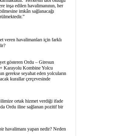
ıkarmaktadır. Herkesin tabi olduğu
re inşa edilen havalimanının, her
ılabilmesine imkân sağlanacağı
rülmektedir.”
et veren havalimanları için farklı
ir?
iyet gösteren Ordu – Giresun
lu + Karayolu Kombine Yolcu
nın gerekse seyahat eden yolcuların
lacak kurallar çerçevesinde
ilimize ortak hizmet verdiği ifade
a Ordu iline sağlanan pozitif bir
bir havalimanı yapan nedir? Neden