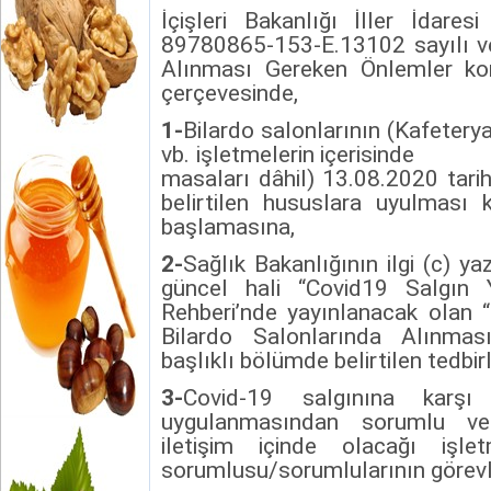
İçişleri Bakanlığı İller İdare
89780865-153-E.13102 sayılı ve
Alınması Gereken Önlemler kon
çerçevesinde,
1-
Bilardo salonlarının (Kafetery
vb. işletmelerin içerisin
masaları dâhil) 13.08.2020 tarih
belirtilen hususlara uyulması k
başlamasına,
2-
Sağlık Bakanlığının ilgi (c) ya
güncel hali “Covid­19 Salgın
Rehberi’nde yayınlanacak olan 
Bilardo Salonlarında Alınma
başlıklı bölümde belirtilen tedbi
3-
Covid­-19 salgınına karşı 
uygulanmasından sorumlu ve 
iletişim içinde olacağı işl
sorumlusu/sorumlularının görevl