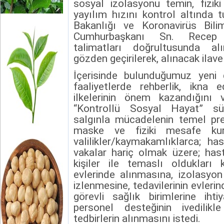
sosyal izolasyonu temin, fizi
yayılım hızını kontrol altında
Bakanlığı ve Koronavirüs Bilim
Cumhurbaşkanı Sn. Recep 
talimatları doğrultusunda alı
gözden geçirilerek, alınacak ilave
İçerisinde bulunduğumuz yeni
faaliyetlerde rehberlik, ikna ed
ilkelerinin önem kazandığını 
“Kontrollü Sosyal Hayat” sü
salgınla mücadelenin temel pren
maske ve fiziki mesafe kura
valilikler/kaymakamlıklarca; has
vakalar hariç olmak üzere; hasta
kişiler ile temaslı oldukları k
evlerinde alınmasına, izolasyon 
izlenmesine, tedavilerinin evleri
görevli sağlık birimlerine ih
personel desteğinin ivedilikl
tedbirlerin alınmasını istedi.