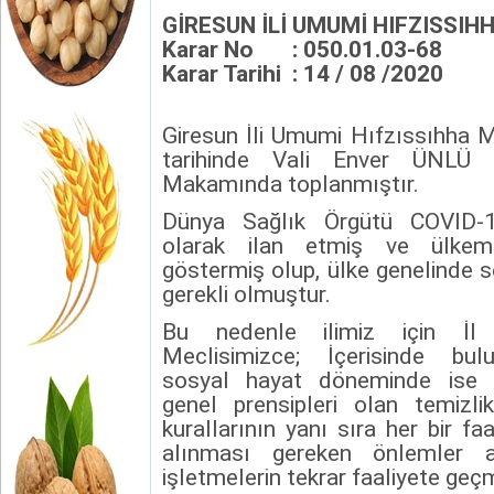
GİRESUN İLİ UMUMİ HIFZISSIH
Karar No : 050.01.03-68
Karar Tarihi : 14 / 08 /2020
Giresun İli Umumi Hıfzıssıhha M
tarihinde Vali Enver ÜNLÜ B
Makamında toplanmıştır.
Dünya Sağlık Örgütü COVID-1
olarak ilan etmiş ve ülkemi
göstermiş olup, ülke genelinde se
gerekli olmuştur.
Bu nedenle ilimiz için İl
Meclisimizce; İçerisinde bu
sosyal hayat döneminde ise 
genel prensipleri olan temiz
kurallarının yanı sıra her bir faa
alınması gereken önlemler ay
işletmelerin tekrar faaliyete geç