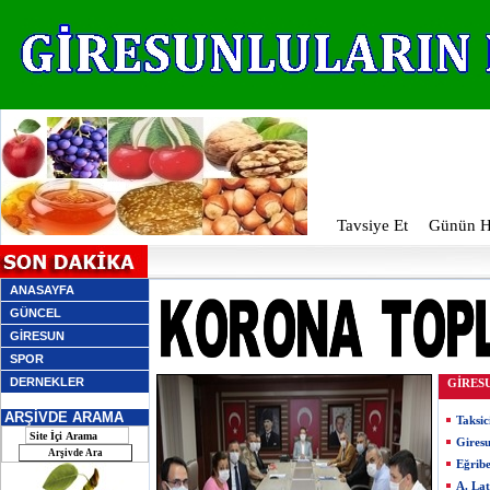
Tavsiye Et
Günün Ha
ANASAYFA
GÜNCEL
GİRESUN
SPOR
DERNEKLER
GİRES
ARŞİVDE ARAMA
Taksic
Giresu
Eğribe
A. Lat