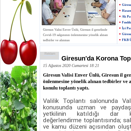
Giresu
Hasan 
Ak Par
Fındık
İyi Pa
Giresun Valisi Enver Ünlü, Giresun il genelinde
Giresu
Covid-19 salgınının önlenmesine yönelik alınan
FKB Ü
tedbirler ve alınmas
Reklam
Giresun'da Korona Topl
15 Ağustos 2020 Cumartesi 18:21
Giresun Valisi Enver Ünlü, Giresun il ge
önlenmesine yönelik alınan tedbirler ve
konulu toplantı yaptı.
Valilik Toplantı salonunda Val
konusunda uzman ve paydaş 
yetkilinin katıldığı dar
değerlendirme toplantısında; sal
ve kamu düzeni açısından oluşt