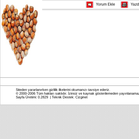
Yorum Ekle
Yazd
Siteden yararlanırken gizlilik ilkelerini okumanızı tavsiye ederiz.
© 2000-2006 Tüm hakları saklıdır. İzinsiz ve kaynak gösterilemeden yayınlanama
Sayfa Üretimi: 0.2829 | Teknik Destek:
Cizginet
Online: Bugün: 706 Toplam: 2,769,425