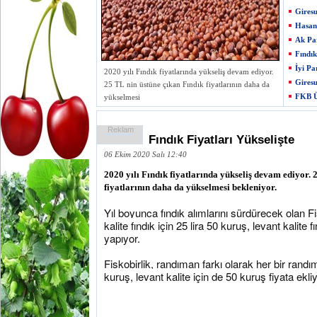
Giresu
Hasan 
Ak Par
Fındık
İyi Pa
2020 yılı Fındık fiyatlarında yükseliş devam ediyor.
Giresu
25 TL nin üstüne çıkan Fındık fiyatlarının daha da
FKB Ü
yükselmesi
Reklam
Fındık Fiyatları Yükselişte
06 Ekim 2020 Salı 12:40
2020 yılı Fındık fiyatlarında yükseliş devam ediyor. 
fiyatlarının daha da yükselmesi bekleniyor.
Yıl boyunca fındık alımlarını sürdürecek olan 
kalite fındık için 25 lira 50 kuruş, levant kalite f
yapıyor.
Fiskobirlik, randıman farkı olarak her bir randı
kuruş, levant kalite için de 50 kuruş fiyata ekliy