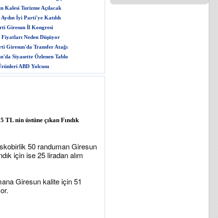
n Kalesi Turizme Açılacak
Aydın İyi Parti'ye Katıldı
ti Giresun İl Kongresi
 Fiyatları Neden Düşüyor
rti Giresun'da Transfer Atağı
n'da Siyasette Özlenen Tablo
rünleri ABD Yolcusu
25 TL nin üstüne çıkan Fındık
Fiskobirlik 50 randuman Giresun
ındık için ise 25 liradan alım
mana Giresun kalite için 51
or.