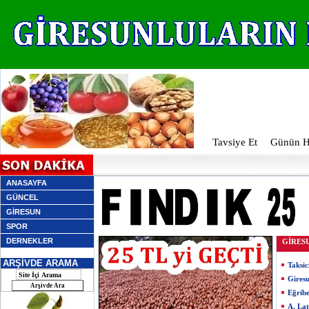
Tavsiye Et
Günün Ha
ANASAYFA
GÜNCEL
GİRESUN
SPOR
DERNEKLER
GİRES
ARŞİVDE ARAMA
Taksic
Giresu
Eğribe
A. Lat