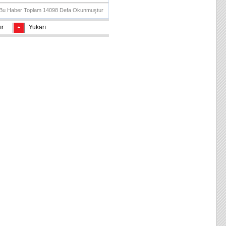
Bu Haber Toplam 14098 Defa Okunmuştur
ır
Yukarı