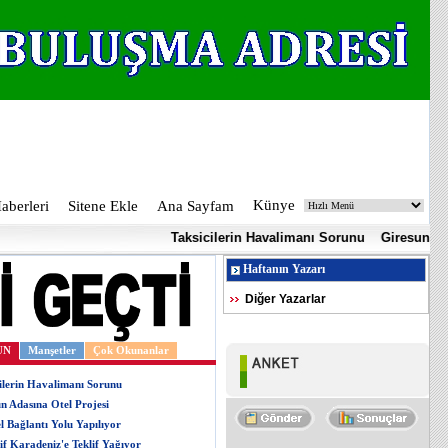
Künye
berleri
Sitene Ekle
Ana Sayfam
Taksicilerin Havalimanı Sorunu
Giresun Adasına
Haftanın Yazarı
Diğer Yazarlar
UN
Manşetler
Çok Okunanlar
ilerin Havalimanı Sorunu
n Adasına Otel Projesi
l Bağlantı Yolu Yapılıyor
if Karadeniz'e Teklif Yağıyor