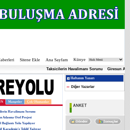
Künye
berleri
Sitene Ekle
Ana Sayfam
Taksicilerin Havalimanı Sorunu
Giresun Adasına Ote
Haftanın Yazarı
Diğer Yazarlar
UN
Manşetler
Çok Okunanlar
ilerin Havalimanı Sorunu
n Adasına Otel Projesi
l Bağlantı Yolu Yapılıyor
if Karadeniz'e Teklif Yağıyor