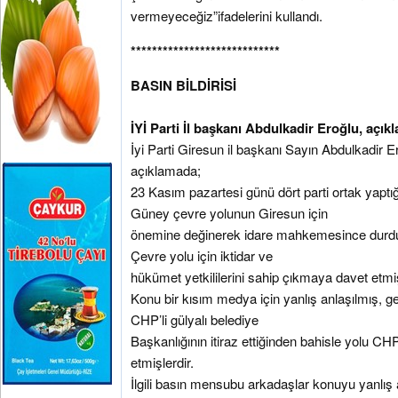
vermeyeceğiz”ifadelerini kullandı.
****************************
BASIN BİLDİRİSİ
İYİ Parti İl başkanı Abdulkadir Eroğlu, açı
İyi Parti Giresun il başkanı Sayın Abdulkadir 
açıklamada;
23 Kasım pazartesi günü dört parti ortak yaptı
Güney çevre yolunun Giresun için
önemine değinerek idare mahkemesince durdur
Çevre yolu için iktidar ve
hükümet yetkililerini sahip çıkmaya davet etmiş
Konu bir kısım medya için yanlış anlaşılmış, g
CHP’li gülyalı belediye
Başkanlığının itiraz ettiğinden bahisle yolu CHP
etmişlerdir.
İlgili basın mensubu arkadaşlar konuyu yanlış 