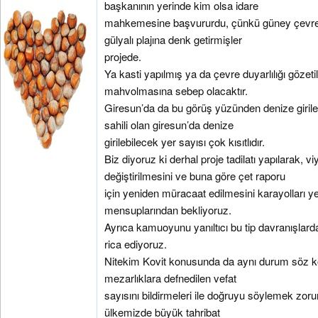
başkanının yerinde kim olsa idare
mahkemesine başvururdu, çünkü güney çevre 
gülyalı plajına denk getirmişler
projede.
Ya kasti yapılmış ya da çevre duyarlılığı gözeti
mahvolmasına sebep olacaktır.
Giresun’da da bu görüş yüzünden denize giril
sahili olan giresun’da denize
girilebilecek yer sayısı çok kısıtlıdır.
Biz diyoruz ki derhal proje tadilatı yapılarak, 
değiştirilmesini ve buna göre çet raporu
için yeniden müracaat edilmesini karayolları yetk
mensuplarından bekliyoruz.
Ayrıca kamuoyunu yanıltıcı bu tip davranışlarda
rica ediyoruz.
Nitekim Kovit konusunda da aynı durum söz k
mezarlıklara defnedilen vefat
sayısını bildirmeleri ile doğruyu söylemek zoru
ülkemizde büyük tahribat