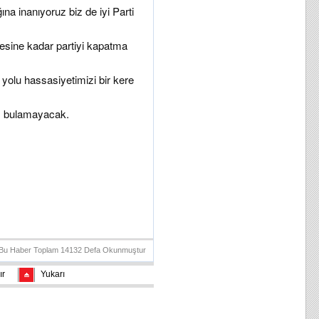
ına inanıyoruz biz de iyi Parti
tesine kadar partiyi kapatma
yolu hassasiyetimizi bir kere
m bulamayacak.
Bu Haber Toplam 14132 Defa Okunmuştur
ır
Yukarı