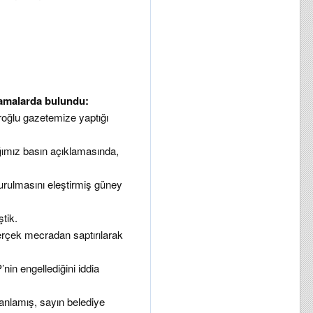
klamalarda bulundu:
Eroğlu gazetemize yaptığı
ğımız basın açıklamasında,
ulmasını eleştirmiş güney
tik.
erçek mecradan saptırılarak
’nin engellediğini iddia
anlamış, sayın belediye