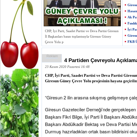
Giresu
Hasan 
Ak Par
Fındık
İyi Pa
CHP, İyi Parti, Saadet Partisi ve Deva Partisi Giresun
Giresu
İl Başkanları basın toplantısıyla Giresun Güney
FKB Ü
Çevre Yolu p
Reklam
4 Partiden Çevreyolu Açıklam
23 Kasım 2020 Pazartesi 16:48
CHP, İyi Parti, Saadet Partisi ve Deva Partisi Giresun
Giresun Güney Çevre Yolu projesinin hayata geçirilme
“Giresun 2 ilin arasına sıkışmış gelişmeye çalı
Giresun Gazeteciler Derneği’nde gerçekleşen b
Başkanı Fikri Bilge, İyi Parti İl Başkanı Abdülka
Başkanı Abdülkadir Bektaş ve Deva Partisi M
Durmuş hazırladıkları ortak basın bildirisini oku