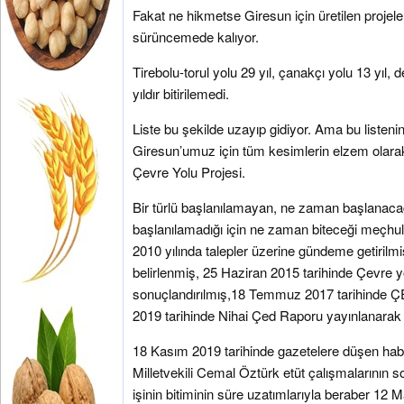
Fakat ne hikmetse Giresun için üretilen projeler 
sürüncemede kalıyor.
Tirebolu-torul yolu 29 yıl, çanakçı yolu 13 yıl, de
yıldır bitirilemedi.
Liste bu şekilde uzayıp gidiyor. Ama bu listen
Giresun’umuz için tüm kesimlerin elzem olara
Çevre Yolu Projesi.
Bir türlü başlanılamayan, ne zaman başlanacağ
başlanılamadığı için ne zaman biteceği meçhul o
2010 yılında talepler üzerine gündeme getirilm
belirlenmiş, 25 Haziran 2015 tarihinde Çevre y
sonuçlandırılmış,18 Temmuz 2017 tarihinde Ç
2019 tarihinde Nihai Çed Raporu yayınlanarak
18 Kasım 2019 tarihinde gazetelere düşen ha
Milletvekili Cemal Öztürk etüt çalışmalarının s
işinin bitiminin süre uzatımlarıyla beraber 12