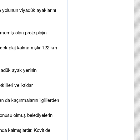
yolunun viyadük ayaklarını
lmemiş olan proje plajın
ecek plaj kalmamıştır 122 km
viyadük ayak yerinin
ilileri ve iktidar
n da kaçınmalarını ilgililerden
onusu olmuş belediyelerin
nda kalmışlardır. Kovit de