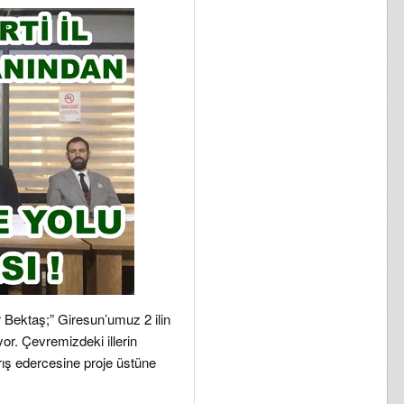
ir Bektaş;” Giresun’umuz 2 ilin
yor. Çevremizdeki illerin
yarış edercesine proje üstüne