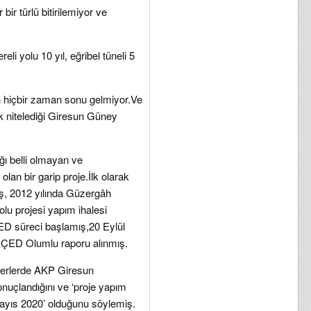
bir türlü bitirilemiyor ve
reli yolu 10 yıl, eğribel tüneli 5
in hiçbir zaman sonu gelmiyor.Ve
k nitelediği Giresun Güney
ı belli olmayan ve
lan bir garip proje.İlk olarak
iş, 2012 yılında Güzergâh
olu projesi yapım ihalesi
ED süreci başlamış,20 Eylül
 ÇED Olumlu raporu alınmış.
berlerde AKP Giresun
onuçlandığını ve ‘proje yapım
 Mayıs 2020’ olduğunu söylemiş.