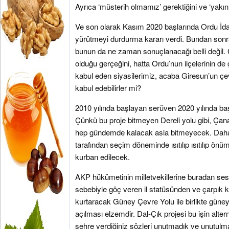
Ayrıca ‘müsterih olmamız’ gerektiğini ve ‘yakın 
Ve son olarak Kasım 2020 başlarında Ordu İd
yürütmeyi durdurma kararı verdi. Bundan sonra
bunun da ne zaman sonuçlanacağı belli değil. 
olduğu gerçeğini, hatta Ordu’nun ilçelerinin de
kabul eden siyasilerimiz, acaba Giresun’un çe
kabul edebilirler mi?
2010 yılında başlayan serüven 2020 yılında ba
Çünkü bu proje bitmeyen Dereli yolu gibi, Çanakç
hep gündemde kalacak asla bitmeyecek. Daha
tarafından seçim döneminde ısıtılıp ısıtılıp ön
kurban edilecek.
AKP hükümetinin milletvekillerine buradan ses
sebebiyle göç veren il statüsünden ve çarpık 
kurtaracak Güney Çevre Yolu ile birlikte güne
açılması elzemdir. Dal-Çık projesi bu işin alter
şehre verdiğiniz sözleri unutmadık ve unutulma