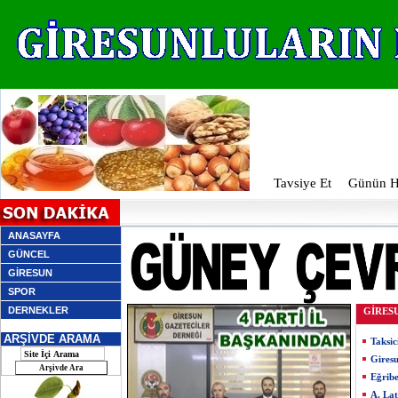
Tavsiye Et
Günün Ha
ANASAYFA
GÜNCEL
GİRESUN
SPOR
DERNEKLER
GİRES
ARŞİVDE ARAMA
Taksic
Giresu
Eğribe
A. Lat