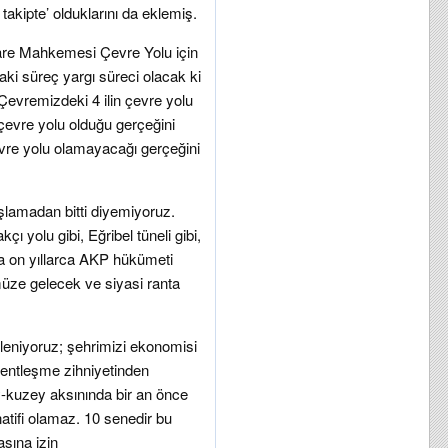
takipte’ olduklarını da eklemiş.
are Mahkemesi Çevre Yolu için
ki süreç yargı süreci olacak ki
Çevremizdeki 4 ilin çevre yolu
 çevre yolu olduğu gerçeğini
vre yolu olamayacağı gerçeğini
şlamadan bitti diyemiyoruz.
ı yolu gibi, Eğribel tüneli gibi,
 on yıllarca AKP hükümeti
ümüze gelecek ve siyasi ranta
leniyoruz; şehrimizi ekonomisi
kentleşme zihniyetinden
y-kuzey aksınında bir an önce
natifi olamaz. 10 senedir bu
sına izin