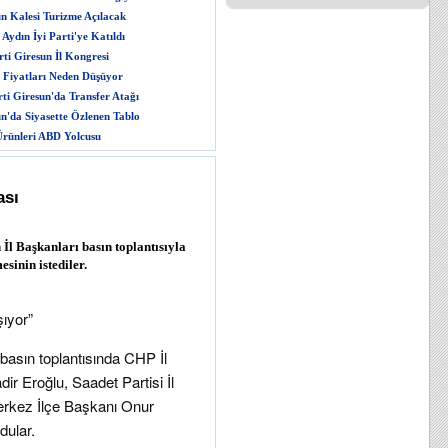
n Kalesi Turizme Açılacak
Aydın İyi Parti'ye Katıldı
ti Giresun İl Kongresi
 Fiyatları Neden Düşüyor
rti Giresun'da Transfer Atağı
n'da Siyasette Özlenen Tablo
rünleri ABD Yolcusu
ası
 İl Başkanları basın toplantısıyla
sinin istediler.
şıyor”
asın toplantısında CHP İl
dir Eroğlu, Saadet Partisi İl
erkez İlçe Başkanı Onur
dular.