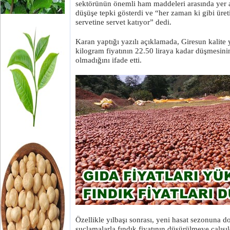
sektörünün önemli ham maddeleri arasında yer a
düşüşe tepki gösterdi ve “her zaman ki gibi üret
servetine servet katıyor” dedi.
Karan yaptığı yazılı açıklamada, Giresun kalite 
kilogram fiyatının 22.50 liraya kadar düşmesini
olmadığını ifade etti.
Özellikle yılbaşı sonrası, yeni hasat sezonuna d
suçlamalarla fındık fiyatının düşürülmeye çalışı