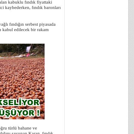
lan kabuklu fındık fiyattaki
ici kaybederken, fındık baronları
yağlı fındığın serbest piyasada
n kabul edilecek bir rakam
oğru türlü bahane ve
ldığını savunan Karan, fındık