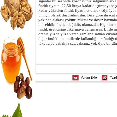
sığanlar bu sezonda koronavirüs salgınının arkas
fındık fiyatını 22.50 liraya kadar düşürmeyi baş
kadar yükselen fındık fiyatı net olarak söylüyor
bilinçli olarak düşürülmüştür. Bize göre ihracat
yakında alakası yoktur. Miktar ve döviz bazında
müsebbibi üretici değildir, olamazda. Hiç kimse 
fındık üreticisine çıkarmaya çalışmasın. Birde m
oranla yüzde yüze varan zamlarla satılan çikola
diğer fındıklı mamullerde kullandığınız fındığı 
tüketiciye pahalıya satacaksınız yok öyle bir dün
Yorum Ekle
Yazd