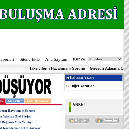
Künye
berleri
Sitene Ekle
Ana Sayfam
Taksicilerin Havalimanı Sorunu
Giresun Adasına Otel Projes
Haftanın Yazarı
Diğer Yazarlar
UN
Manşetler
Çok Okunanlar
ilerin Havalimanı Sorunu
n Adasına Otel Projesi
l Bağlantı Yolu Yapılıyor
if Karadeniz'e Teklif Yağıyor