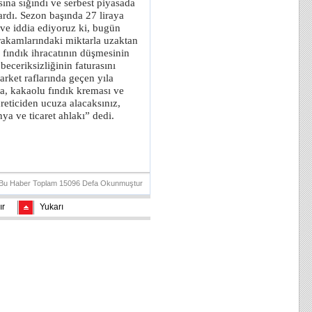
ına sığındı ve serbest piyasada
ardı. Sezon başında 27 liraya
 ve iddia ediyoruz ki, bugün
 rakamlarındaki miktarla uzaktan
 fındık ihracatının düşmesinin
beceriksizliğinin faturasını
arket raflarında geçen yıla
ta, kakaolu fındık kreması ve
üreticiden ucuza alacaksınız,
ya ve ticaret ahlakı” dedi.
Bu Haber Toplam 15096 Defa Okunmuştur
ır
Yukarı