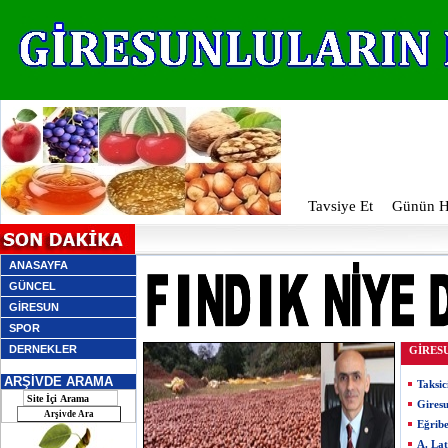
Tavsiye Et
Günün Ha
ANASAYFA
GÜNCEL
GİRESUN
SPOR
DERNEKLER
GİRES
ARŞİVDE ARAMA
Taksic
Giresu
Eğribe
A. Lat