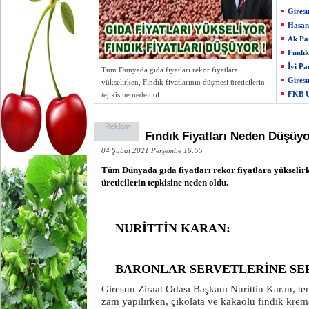
Giresu
Hasan 
Ak Par
Fındık
İyi Pa
Tüm Dünyada gıda fiyatları rekor fiyatlara
Giresu
yükselirken, Fındık fiyatlarının düşmesi üreticilerin
FKB Ü
tepkisine neden ol
Reklam
Fındık Fiyatları Neden Düşüyo
04 Şubat 2021 Perşembe 16:55
Tüm Dünyada gıda fiyatları rekor fiyatlara yükselirk
üreticilerin tepkisine neden oldu.
NURİTTİN KARAN:
BARONLAR SERVETLERİNE SE
Giresun Ziraat Odası Başkanı Nurittin Karan, t
zam yapılırken, çikolata ve kakaolu fındık krem