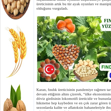
üreticisinin artık bu tür ayak oyunları ve manip
olduğunu vurguladı.
Karan, fındık üreticisinin pandemiye rağmen ta
devam ettiğinin altını çizerek, “ülke ekonomisin
döviz girdisinin lokomotifi üreticidir ve bunun
hikmetse hep kaybeden ve en çok zarar gören ür
sezonlarda kalite ve aflatoksin bahaneleriyle ih