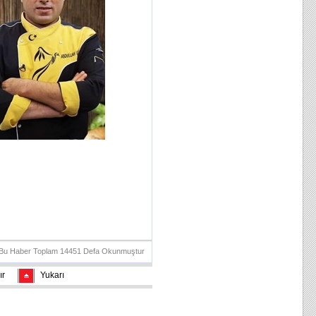
Bu Haber Toplam 14451 Defa Okunmuştur
ır
Yukarı