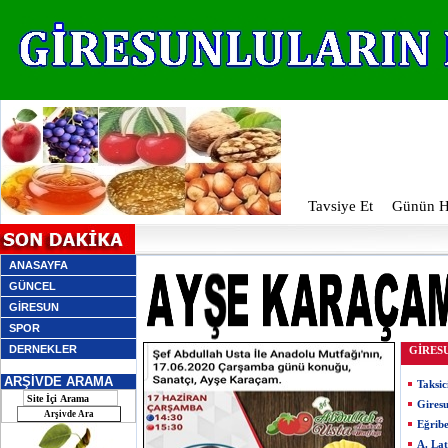
Tavsiye Et
Günün Ha
ANASAYFA
GÜNCEL
GİRESUN
SPOR
DERNEKLER
GİRES
ARŞİVDE ARAMA
Taksic
Giresu
Eğribe
A. Lat