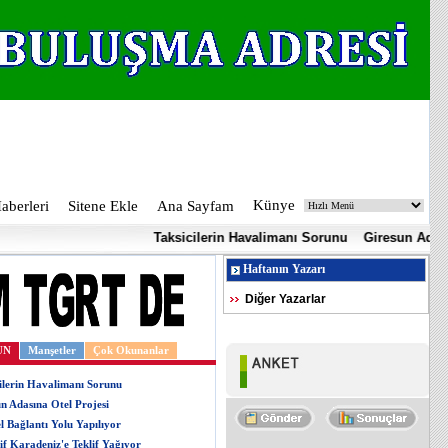
Künye
berleri
Sitene Ekle
Ana Sayfam
Taksicilerin Havalimanı Sorunu
Giresun Adasına Ote
Haftanın Yazarı
Diğer Yazarlar
UN
Manşetler
Çok Okunanlar
ilerin Havalimanı Sorunu
n Adasına Otel Projesi
l Bağlantı Yolu Yapılıyor
if Karadeniz'e Teklif Yağıyor