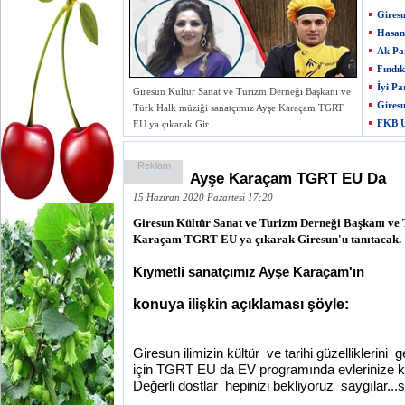
Giresu
Hasan 
Ak Par
Fındık
İyi Pa
Giresun Kültür Sanat ve Turizm Derneği Başkanı ve
Giresu
Türk Halk müziği sanatçımız Ayşe Karaçam TGRT
FKB Ü
EU ya çıkarak Gir
Reklam
Ayşe Karaçam TGRT EU Da
15 Haziran 2020 Pazartesi 17:20
Giresun Kültür Sanat ve Turizm Derneği Başkanı ve 
Karaçam TGRT EU ya çıkarak Giresun'u tanıtacak.
Kıymetli sanatçımız Ayşe Karaçam'ın 
konuya ilişkin açıklaması şöyle:
Giresun ilimizin kültür  ve tarihi güzelliklerini
için TGRT EU da EV programında evlerinize k
Değerli dostlar  hepinizi bekliyoruz  saygılar...