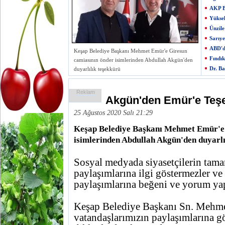
AKP Be
Yükse
Ünzile
Sarıye
ABD'd
Keşap Belediye Başkanı Mehmet Emür'e Giresun
Fındı
camiasının önder isimlerinden Abdullah Akgün'den
Dr. Ba
duyarlılık teşekkürü
Reklam
Akgün'den Emür'e Teş
25 Ağustos 2020 Salı 21:29
Keşap Belediye Başkanı Mehmet Emür'e 
isimlerinden Abdullah Akgün'den duyarlıl
Sosyal medyada siyasetçilerin tam
paylaşımlarına ilgi göstermezler ve
paylaşımlarına beğeni ve yorum yap
Keşap Belediye Başkanı Sn. Mehm
vatandaşlarımızın paylaşımlarına gö