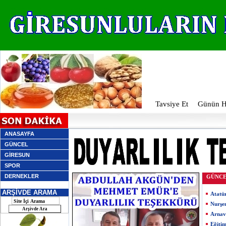
Tavsiye Et
Günün Ha
ANASAYFA
GÜNCEL
GİRESUN
SPOR
DERNEKLER
GÜNC
ARŞİVDE ARAMA
Atatü
Nurşe
Arnav
Eğiti