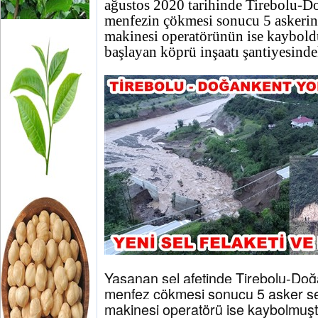
ağustos 2020 tarihinde Tirebolu-D
menfezin çökmesi sonucu 5 askerin 
makinesi operatörünün ise kaybol
başlayan köprü inşaatı şantiyesindek
Yaşanan sel afetinde Tirebolu-Do
menfez çökmesi sonucu 5 asker şeh
makinesi operatörü ise kaybolmuşt