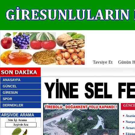
Tavsiye Et
Günün Ha
ANASAYFA
GÜNCEL
GİRESUN
SPOR
DERNEKLER
GÜNC
ARŞİVDE ARAMA
Atatü
Nurşe
Arnav
Eğiti