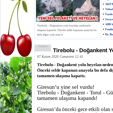
AKP Be
Yükse
Ünzile
Sarıye
ABD'd
Tirebolu - Doğankent yolu heyelan nedeniyle
Fındı
ulaşıma kapandı. Önceki selde kapanan anayola bu
Dr. Ba
defa diğer yola inen h
Reklam
Tirebolu - Doğankent Y
07 Kasım 2020 Cumartesi 12:41
Tirebolu - Doğankent yolu heyelan neden
Önceki selde kapanan anayola bu defa di
tamamen ulaşıma kapattı.
Giresun’u yine sel vurdu!
Tirebolu - Doğankent - Torul - 
tamamen ulaşıma kapandı!
Giresun’da önceki gece etkili olan 