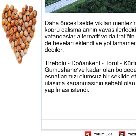
Daha önceki selde yıkılan menfezin
köprü çalışmalarının yavaş ilerledi
vatandaşlar alternatif yolda trafiğin 
de heyelan eklendi ve yol tamamen
dediler.
Tirebolu - Doğankent - Torul - Kür
Gümüşhane'ye kadar olan bölgedek
esnaflarımızı olumsuz bir şekilde e
ulaşıma kapanmasının sebebi olan
yapılması istendi.
Yorum Ekle
Yazd