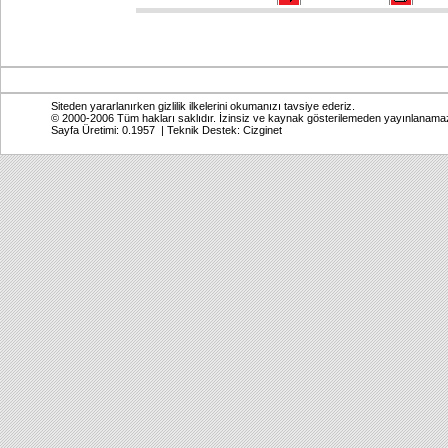
Siteden yararlanırken gizlilik ilkelerini okumanızı tavsiye ederiz.
© 2000-2006 Tüm hakları saklıdır. İzinsiz ve kaynak gösterilemeden yayınlanama
Sayfa Üretimi: 0.1957 | Teknik Destek:
Cizginet
Online: Bugün: 567 Toplam: 2,771,613